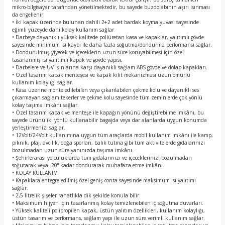
mikro-bilgisayar tarafından yönetilmektedir, bu sayede buzdolabının aşırı ısınması
da engellenir.
• İki kapak üzerinde bulunan dahili 2+2 adet bardak koyma yuvası sayesinde
eğimli yüzeyde dahi kolay kullanım sağlar
• Darbeye dayanıklı yüksek kalitede poliüretan kasa ve kapaklar, yalıtımlı gövde
sayesinde minimum ısı kaybı ile daha fazla soğutma/dondurma performansı sağlar.
• Dondurulmuş yiyecek ve içeceklerin uzun süre koruyabilmesi için özel
tasarlanmış ısı yalıtımlı kapak ve gövde yapısı,
• Darbelere ve UV ışınlarına karşı dayanıklı sağlam ABS gövde ve dolap kapakları.
• Özel tasarım kapak menteşesi ve kapak kilit mekanizması uzun ömürlü
kullanım kolaylığı sağlar.
• Kasa üzerine monte edilebilen veya çıkarılabilen çekme kolu ve dayanıklı ses
çıkarmayan sağlam tekerler ve çekme kolu sayesinde tüm zeminlerde çok yönlü
kolay taşıma imkânı sağlar.
• Özel tasarım kapak ve menteşe ile kapağın yönünü değiştirebilme imkânı, bu
sayede ürünü iki yönlü kullanabilir bagajda veya dar alanlarda uygun konumda
yerleştirmenizi sağlar.
• 12Volt/24Volt kullanımına uygun tüm araçlarda mobil kullanım imkânı ile kamp,
piknik, plaj, avcılık, doğa sporları, balık tutma gibi tüm aktivitelerde gıdalarınızı
bozulmadan uzun süre yanınızda taşıma imkânı.
• Şehirlerarası yolculuklarda tüm gıdalarınızı ve içeceklerinizi bozulmadan
soğutarak veya -20⁰ kadar dondurarak muhafaza etme imkânı.
• KOLAY KULLANIM
• Kapaklara entegre edilmiş özel geniş conta sayesinde maksimum ısı yalıtımı
sağlar.
• 2,5 litrelik şişeler rahatlıkla dik şekilde konula bilir.
• Maksimum hijyen için tasarlanmış kolay temizlenebilen iç soğutma duvarları.
• Yüksek kaliteli polipropilen kapak, üstün yalıtım özellikleri, kullanım kolaylığı,
üstün tasarım ve performans, sağlam yapı ile uzun süre verimli kullanım sağlar.