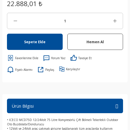
22.888,01 ₺
Sepete Ekle
Hemen Al
Yorum Yaz
Tavsiye Et
Karşılaştır
Fiyatı Alarmı
Paylaş
Ürün Bilgisi
• ICECO MCD75D 12/24Volt 75 Litre Kompresörlü Çift Bölmeli Tekerlekli Outdoor
Oto Buzdolabı/Dondurucu
• 12Volt ve 24Volt araç çakmak girişine bağlanarak tüm araçlarda kullanım