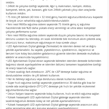
imkânı.
• 24Volt ile çalışma özelliği sayesinde, Ağır iş makinaları, kamyon, otobüs,
kamyonet, tekne, yat, karavan, gibi tüm 24Volt çakmak çıkışı olan araçlarda
kullanım imkânı.
• 75 litre çift bölmeli (43 litre + 32 litre) geniş hacimli soğutucu/dondurucu kapasite
ile birçok ürün rahatlıkla soğutulabilir/dondurulabilir.
• Yeni nesil R600a soğutma sistemi sayesinde 75 litrelik geniş iç soğutma
hacimlerinde bile %20 daha yüksek enerji verimliliği ve ultra sessiz kompresör
çalışma performansı sunar.
• Yeni nesil R600a soğutma sistemi sayesinde düşük çalışma basıncı ile kompresör
ömrünü uzatan bu teknoloji, en sıcak iklimlerde bile minimum akım çekerek araç
akünüzü korur, maksimum soğutmaya en kısa sürede ulaşır.
• LED Aydınlatmalı Dijital gösterge (Termostat) ile istenilen derece net ve doğru
şekilde ayarlanabilir, bu sayede, yiyeceklerinizi, içeceklerinizi, ilaçlarınızı ve
benzeri tüm kolay bozulabilen gıdalarınızı güvenle istenilen derecede muhafaza
edebilir ve aracınızda taşıyabilirsiniz.
• LED Aydınlatmalı Dijital ekran sayesinde bölmeleri istenilen derecede birbirinden
bağımsız olarak ayarlayabilme ve istenilen bölümü tamamen kapatabilme özelliği
ile enerji tasarrufu sağlar.
• Ortam sıcaklığı fark etmeksizin -20⁰C ile +20⁰ dereceye kadar soğutma ve
dondurabilme imkânı ile çift bölmeli kullanım.
• Her iki bölmeyi soğutucu veya dondurucu olarak kullanma imkânı.
• Süper hızlı soğutma özelliği sayesinde yiyeceklerinizi 30 dakika gibi kısa bir
sürede oda sıcaklığından(+25°C) 0°C dereceye çok hızlı bir şekilde mükemmel
soğutma/dondurma sağlar.
• Üstün İtalyan tasarımı sayesinde kolay kullanım, hızlı ve etkili soğutma sağlar.
• Yüksek hassasiyetli LED aydınlatmalı Dijital gösterge sayesinde istenilen
sıcaklık/soğukluk derecesi kolay ve net şekilde ayarlanabilirsiniz.
• Yüksek hassasiyetli LED aydınlatmalı Dijital gösterge sayesinde aracınızın akü
voltaj seçeneğine göre akü koruma seviyesini ayarlayabilirsiniz.