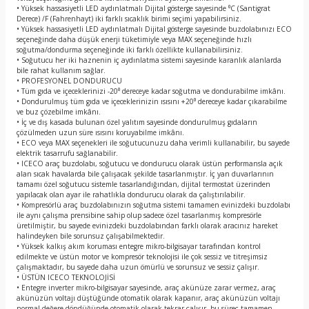
• Yüksek hassasiyetli LED aydınlatmalı Dijital gösterge sayesinde ⁰C (Santigrat
Derece) /F (Fahrenhayt) iki farklı sıcaklık birimi seçimi yapabilirsiniz.
• Yüksek hassasiyetli LED aydınlatmalı Dijital gösterge sayesinde buzdolabınızı ECO
seçeneğinde daha düşük enerji tüketimiyle veya MAX seçeneğinde hızlı
soğutma/dondurma seçeneğinde iki farklı özellikte kullanabilirsiniz.
• Soğutucu her iki haznenin iç aydınlatma sistemi sayesinde karanlık alanlarda
bile rahat kullanım sağlar.
• PROFESYONEL DONDURUCU
• Tüm gıda ve içeceklerinizi -20⁰ dereceye kadar soğutma ve dondurabilme imkânı.
• Dondurulmuş tüm gıda ve içeceklerinizin ısısını +20⁰ dereceye kadar çıkarabilme
ve buz çözebilme imkânı.
• İç ve dış kasada bulunan özel yalıtım sayesinde dondurulmuş gıdaların
çözülmeden uzun süre ısısını koruyabilme imkânı.
• ECO veya MAX seçenekleri ile soğutucunuzu daha verimli kullanabilir, bu sayede
elektrik tasarrufu sağlanabilir.
• ICECO araç buzdolabı, soğutucu ve dondurucu olarak üstün performansla açık
alan sıcak havalarda bile çalışacak şekilde tasarlanmıştır. İç yan duvarlarının
tamamı özel soğutucu sistemle tasarlandığından, dijital termostat üzerinden
yapılacak olan ayar ile rahatlıkla dondurucu olarak da çalıştırılabilir.
• Kompresörlü araç buzdolabınızın soğutma sistemi tamamen evinizdeki buzdolabı
ile aynı çalışma prensibine sahip olup sadece özel tasarlanmış kompresörle
üretilmiştir, bu sayede evinizdeki buzdolabından farklı olarak aracınız hareket
halindeyken bile sorunsuz çalışabilmektedir.
• Yüksek kalkış akım koruması entegre mikro-bilgisayar tarafından kontrol
edilmekte ve üstün motor ve kompresör teknolojisi ile çok sessiz ve titreşimsiz
çalışmaktadır, bu sayede daha uzun ömürlü ve sorunsuz ve sessiz çalışır.
• ÜSTÜN ICECO TEKNOLOJİSİ
• Entegre inverter mikro-bilgisayar sayesinde, araç akünüze zarar vermez, araç
akünüzün voltajı düştüğünde otomatik olarak kapanır, araç akünüzün voltajı
normal değere döndüğünde otomatik olarak tekrar çalışır, bu süreç tamamen