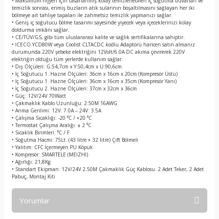
• Maksimum hijyen için tasarlanmış kolay temizlenebilen iç soğutma duvarları ve
temizlik sonrası, erimiş buzların atık sularının boşaltılmasını sağlayan her iki
bölmeye ait tahliye tapaları ile zahmetsiz temizlik yapmanızı sağlar.
• Geniş iç soğutucu bölme tasarımı sayesinde yiyecek veya içeceklerinizi kolay
doldurma imkânı sağlar.
• CE/TÜV/GS, gibi tüm uluslararası kalite ve sağlık sertifikalarına sahiptir.
• ICECO YCD80W veya Coolist CLTACDC kodlu Adaptörü haricen satın almanız
durumunda 220V şebeke elektriğini 12Volt/6.0A DC akıma çevirerek 220V
elektriğin olduğu tüm yerlerde kullanım sağlar.
• Dış Ölçüleri: G:54,7cm x Y:50,4cm x U:90,6cm
• İç Soğutucu 1. Hazne Ölçüleri: 36cm x 16cm x 20cm (Kompresör Üstü)
• İç Soğutucu 1. Hazne Ölçüleri: 36cm x 16cm x 35cm (Kompresör Yanı)
• İç Soğutucu 2. Hazne Ölçüleri: 37cm x 32cm x 36cm
• Güç: 12V/24V 70Watt
• Çakmaklık Kablo Uzunluğu: 2.50M 16AWG
• Anma Gerilimi: 12V: 7.0A – 24V: 3.5A
• Çalışma Sıcaklığı: -20 ⁰C / +20 ⁰C
• Termostat Çalışma Aralığı: ± 2 ⁰C
• Sıcaklık Birimleri: ⁰C / F
• Soğutma Hacmi: 75Lt. (43 litre + 32 litre) Çift Bölmeli
• Yalıtım: CFC İçermeyen PU Köpük
• Kompresör: SMARTELE (MEIZHI)
• Ağırlığı: 21,8Kg
• Standart Ekipman: 12V/24V 2.50M Çakmaklık Güç Kablosu. 2 Adet Teker, 2 Adet
Pabuç, Montaj Kiti
Yorumlar