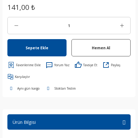
141,00 ₺
Sepete Ekle
Hemen Al
Yorum Yaz
Tavsiye Et
Paylaş
Karşılaştır
Aynı gün kargo
Stoktan Teslim
Ürün Bilgisi