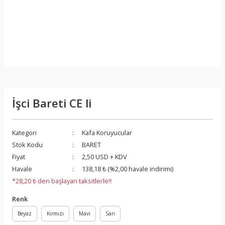
İşci Bareti CE li
Kategori
Kafa Koruyucular
Stok Kodu
BARET
Fiyat
2,50 USD + KDV
Havale
138,18 ₺ (%2,00 havale indirimi)
*28,20 ₺ den başlayan taksitlerle!!
Renk
Beyaz
Kırmızı
Mavi
Sarı