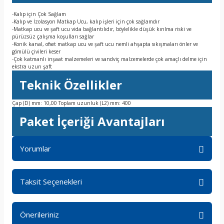
-Kalıp için Çok Sağlam
-Kalıp ve İzolasyon Matkap Ucu, kalıp işleri için çok sağlamdır
-Matkap ucu ve şaft ucu vida bağlantılıdır, böylelikle düşük kırılma riski ve
pürüzsüz çalışma koşulları sağlar
-Konik kanal, ofset matkap ucu ve şaft ucu nemli ahşapta sıkışmaları önler ve
gömülü çivileri keser
-Çok katmanlı inşaat malzemeleri ve sandviç malzemelerde çok amaçlı delme için
ekstra uzun şaft
Teknik Özellikler
Çap (D) mm: 10,00 Toplam uzunluk (L2) mm: 400
Paket İçeriği Avantajları
Yorumlar
Taksit Seçenekleri
Bu ürüne ilk yorumu siz yapın!
Önerileriniz
Yorum Yaz