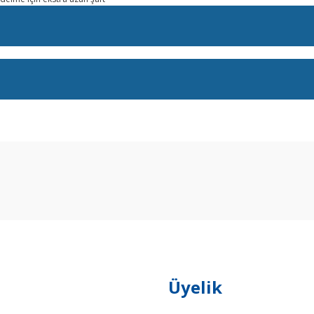
arda yetersiz gördüğünüz noktaları öneri formunu kullanarak tarafımıza ilet
Bu ürüne ilk yorumu siz yapın!
Yorum Yaz
Üyelik