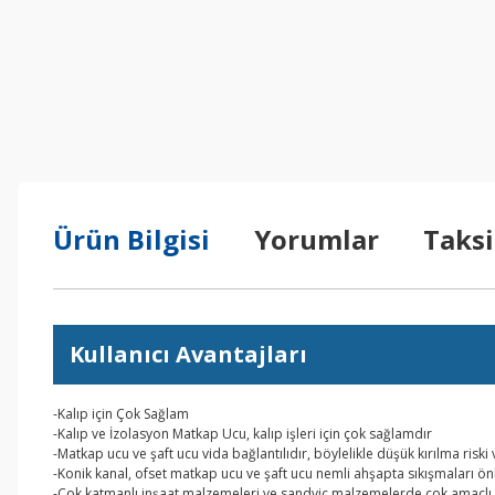
Ürün Bilgisi
Yorumlar
Taksi
Kullanıcı Avantajları
-Kalıp için Çok Sağlam
-Kalıp ve İzolasyon Matkap Ucu, kalıp işleri için çok sağlamdır
-Matkap ucu ve şaft ucu vida bağlantılıdır, böylelikle düşük kırılma riski
-Konik kanal, ofset matkap ucu ve şaft ucu nemli ahşapta sıkışmaları önl
-Çok katmanlı inşaat malzemeleri ve sandviç malzemelerde çok amaçlı d