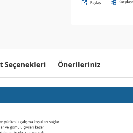
Karşılaşt
Paylaş
t Seçenekleri
Önerileriniz
 ve pürüzsüz çalışma koşulları sağlar
er ve gömülü çivileri keser
elme için ekstra uzun şaft