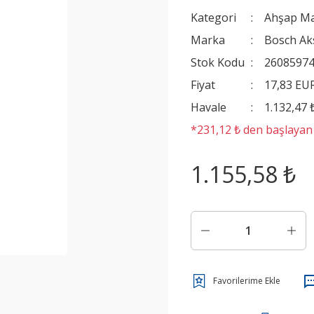
Kategori
Ahşap Ma
Marka
Bosch Ak
Stok Kodu
2608597
Fiyat
17,83 EU
Havale
1.132,47 
*231,12 ₺ den başlayan t
1.155,58 ₺