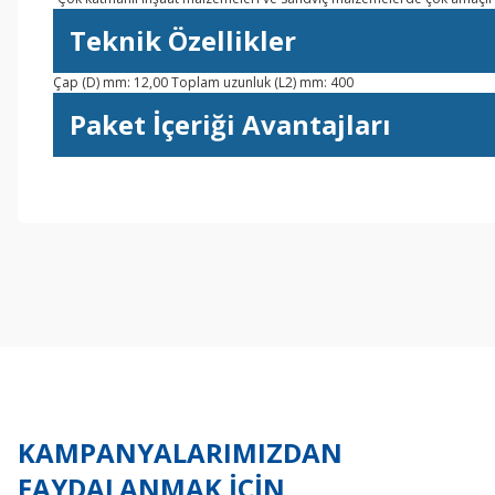
Teknik Özellikler
Çap (D) mm: 12,00 Toplam uzunluk (L2) mm: 400
Paket İçeriği Avantajları
Bu ürünün fiyat bilgisi, resim, ürün açıklamalarında ve diğer konul
Görüş ve önerileriniz için teşekkür ederiz.
Ürün resmi kalitesiz, bozuk veya görüntülenemiyor.
Ürün açıklamasında eksik bilgiler bulunuyor.
Ürün bilgilerinde hatalar bulunuyor.
Ürün fiyatı diğer sitelerden daha pahalı.
Bu ürüne benzer farklı alternatifler olmalı.
KAMPANYALARIMIZDAN
FAYDALANMAK İÇİN