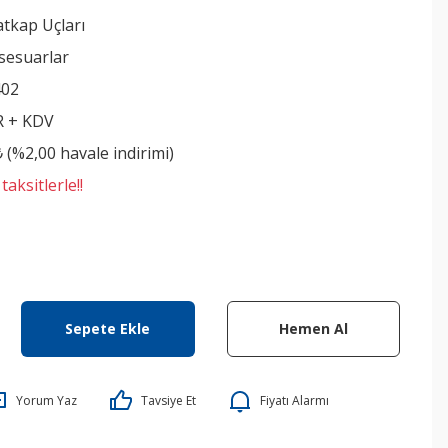
tkap Uçları
sesuarlar
402
R + KDV
₺ (%2,00 havale indirimi)
aksitlerle!!
Sepete Ekle
Hemen Al
Yorum Yaz
Tavsiye Et
Fiyatı Alarmı