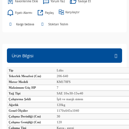
Yorum Yaz
Tavsiye Et
Karşılaştır
Fiyatı Alarmı
Paylaş
Kargo bedava
Stoktan Teslim
Ürün Bilgisi
Tip
Lüks
Tekerlek Mesafesi (Cm)
206-640
Motor Modeli
KM178FS
Maksimum Güç HP
7
Yağ Tipi
SAE 10w30-15w40
Çalıştırma Şekli
İpli ve marşlı sistem
Ağırlık
120kg
Genel Ölçüler
1170x645x1040
Çalışma Derinliği (Cm)
30
Çalışma Genişliği (Cm)
120
Çalışma Tipi
Kayış - gergi