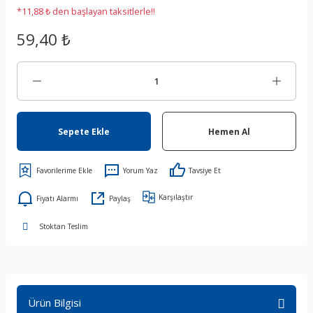
*11,88 ₺ den başlayan taksitlerle!!
59,40 ₺
Sepete Ekle
Hemen Al
Yorum Yaz
Tavsiye Et
Karşılaştır
Fiyatı Alarmı
Paylaş
Stoktan Teslim
Ürün Bilgisi