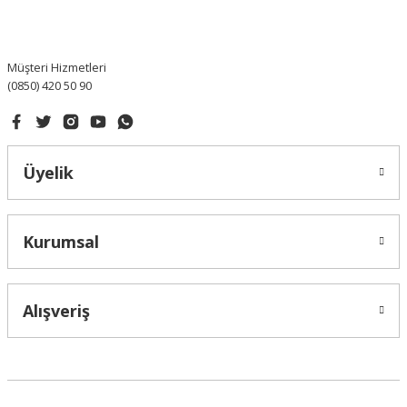
Ürün fiyatı diğer sitelerden daha pahalı.
Bu ürüne benzer farklı alternatifler olmalı.
Müşteri Hizmetleri
(0850) 420 50 90
Gönder
Üyelik
Kurumsal
Alışveriş