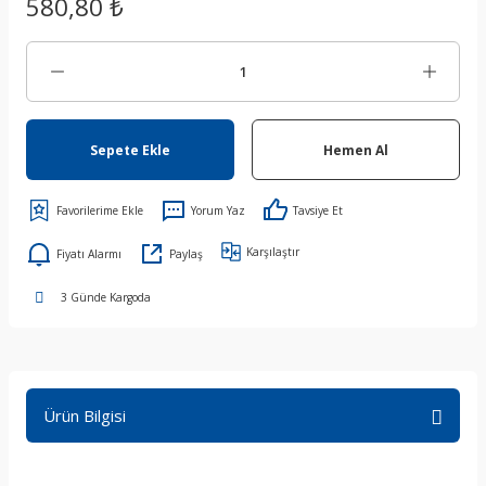
580,80 ₺
Sepete Ekle
Hemen Al
Yorum Yaz
Tavsiye Et
Karşılaştır
Fiyatı Alarmı
Paylaş
3 Günde Kargoda
Ürün Bilgisi