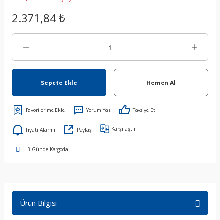
2.371,84 ₺
Sepete Ekle
Hemen Al
Yorum Yaz
Tavsiye Et
Karşılaştır
Fiyatı Alarmı
Paylaş
3 Günde Kargoda
Ürün Bilgisi