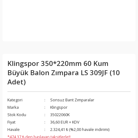
Klingspor 350*220mm 60 Kum
Büyük Balon Zımpara LS 309JF (10
Adet)
Kategori
Sonsuz Bant Zımparalar
Marka
Klingspor
Stok Kodu
35022060K
Fiyat
36,60 EUR + KDV
Havale
2.324,41 ₺ (%2,00 havale indirimi)
*474,37 ₺ den başlayan taksitlerle!!