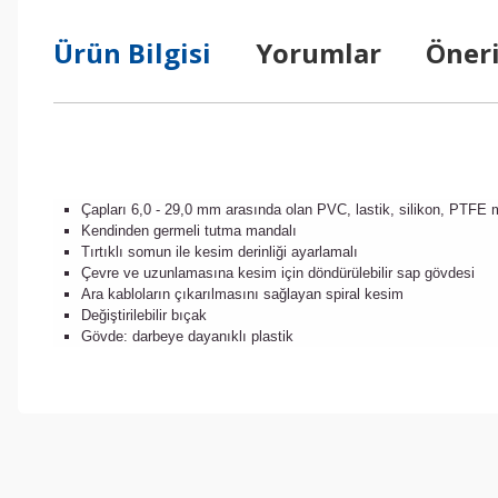
Ürün Bilgisi
Yorumlar
Öneri
Çapları 6,0 - 29,0 mm arasında olan PVC, lastik, silikon, PTFE 
Kendinden germeli tutma mandalı
Tırtıklı somun ile kesim derinliği ayarlamalı
Çevre ve uzunlamasına kesim için döndürülebilir sap gövdesi
Ara kabloların çıkarılmasını sağlayan spiral kesim
Değiştirilebilir bıçak
Gövde: darbeye dayanıklı plastik
Bu ürünün fiyat bilgisi, resim, ürün açıklamalarında ve diğer konul
Görüş ve önerileriniz için teşekkür ederiz.
Ürün resmi kalitesiz, bozuk veya görüntülenemiyor.