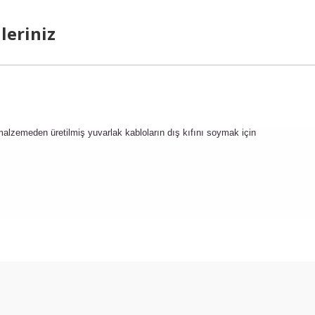
leriniz
malzemeden üretilmiş yuvarlak kabloların dış kıfını soymak için
arda yetersiz gördüğünüz noktaları öneri formunu kullanarak tarafımıza ilet
Bu ürüne ilk yorumu siz yapın!
Yorum Yaz