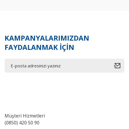
Ürün açıklamasında eksik bilgiler bulunuyor.
Ürün bilgilerinde hatalar bulunuyor.
Ürün fiyatı diğer sitelerden daha pahalı.
Bu ürüne benzer farklı alternatifler olmalı.
KAMPANYALARIMIZDAN
FAYDALANMAK İÇİN
Müşteri Hizmetleri
(0850) 420 50 90