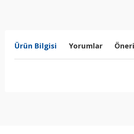
Ürün Bilgisi
Yorumlar
Öneri
Bu ürünün fiyat bilgisi, resim, ürün açıklamalarında ve diğer konul
Görüş ve önerileriniz için teşekkür ederiz.
Ürün resmi kalitesiz, bozuk veya görüntülenemiyor.
Ürün açıklamasında eksik bilgiler bulunuyor.
Ürün bilgilerinde hatalar bulunuyor.
Ürün fiyatı diğer sitelerden daha pahalı.