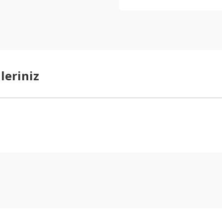
leriniz
arda yetersiz gördüğünüz noktaları öneri formunu kullanarak tarafımıza ilet
Bu ürüne ilk yorumu siz yapın!
Yorum Yaz