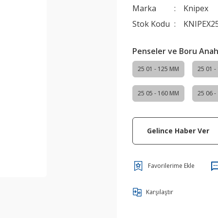
Marka
Knipex
Stok Kodu
KNIPEX2
Penseler ve Boru Anah
25 01 - 125 MM
25 01 
25 05 - 160 MM
25 06 
Gelince Haber Ver
Karşılaştır