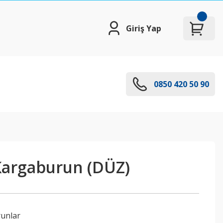
Giriş Yap
0850 420 50 90
Kargaburun (DÜZ)
unlar