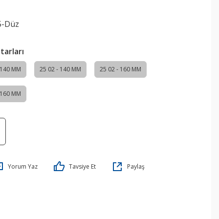
5-Düz
tarları
- 140 MM
25 02 - 140 MM
25 02 - 160 MM
- 160 MM
Yorum Yaz
Tavsiye Et
Paylaş