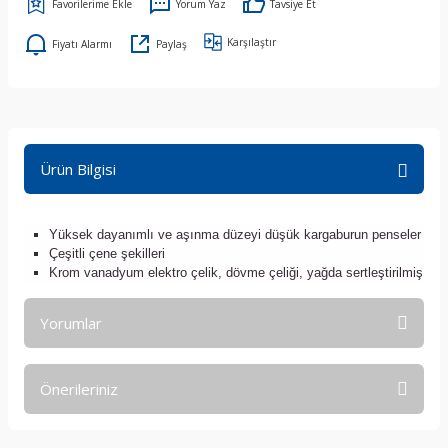
Yorum Yaz
Tavsiye Et
Karşılaştır
Fiyatı Alarmı
Paylaş
Ürün Bilgisi
Yüksek dayanımlı ve aşınma düzeyi düşük kargaburun penseler
Çeşitli çene şekilleri
Krom vanadyum elektro çelik, dövme çeliği, yağda sertleştirilmiş
Yorumlar
Önerileriniz
Bu ürüne ilk yorumu siz yapın!
Bu ürünün fiyat bilgisi, resim, ürün açıklamalarında ve diğer