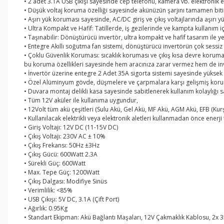
• 2 adet 3.1A USB çıkışı sayesinde cep telefonu, kamera vb. elektronik eş
• Düşük voltaj koruma özelliği sayesinde akünüzün şarjını tamamen bit
• Aşırı yük koruması sayesinde, AC/DC giriş ve çıkış voltajlarında aşırı
• Ultra Kompakt ve Hafif: Tatillerde, iş gezilerinde ve kampta kullanım
• Taşınabilir: Dönüştürücü invertör, ultra kompakt ve hafif tasarım ile y
• Entegre Akıllı soğutma fan sistemi, dönüştürücü invertörün çok sessiz ç
• Çoklu Güvenlik Koruması: sıcaklık koruması ve çıkış kısa devre koruma
bu koruma özellikleri sayesinde hem aracınıza zarar vermez hem de in
• İnvertör üzerine entegre 2 Adet 35A sigorta sistemi sayesinde yüksek
• Özel Alüminyum gövde, düşmelere ve çarpmalara karşı gelişmiş koruma 
• Duvara montaj delikli kasa sayesinde sabitlenerek kullanım kolaylığı s
• Tüm 12V aküler ile kullanıma uygundur,
• 12Volt tüm akü çeşitleri (Sulu Akü, Gel Akü, MF Akü, AGM Akü, EFB (Kurş
• Kullanılacak elektrikli veya elektronik aletleri kullanmadan önce enerji
• Giriş Voltajı: 12V DC (11-15V DC)
• Çıkış Voltajı: 230V AC ± 10%
• Çıkış Frekansı: 50Hz ±3Hz
• Çıkış Gücü: 600Watt 2.3A
• Sürekli Güç: 600Watt
• Max. Tepe Güç: 1200Watt
• Çıkış Dalgası: Modifiye Sinüs
• Verimlilik: <85%
• USB Çıkışı: 5V DC, 3.1A (Çift Port)
• Ağırlık: 0.95Kg
• Standart Ekipman: Akü Bağlantı Maşaları, 12V Çakmaklık Kablosu, 2x 3