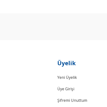
arda yetersiz gördüğünüz noktaları öneri formunu kullanarak tarafımıza ilet
Bu ürüne ilk yorumu siz yapın!
Yorum Yaz
Üyelik
Yeni Üyelik
Gönder
Üye Girişi
Şifremi Unuttum