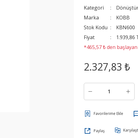
Kategori
Dönüştür
Marka
KOBB
Stok Kodu
KBN600
Fiyat
1.939,86
*465,57 ₺ den başlayan t
2.327,83 ₺
Karşılaşt
Paylaş