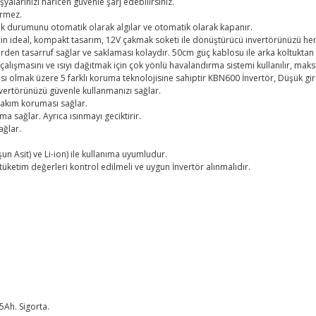
yalarınızı haricen güvenle şarj edebilirsiniz.
irmez.
 yük durumunu otomatik olarak algılar ve otomatik olarak kapanır.
 için ideal, kompakt tasarım, 12V çakmak soketi ile dönüştürücü invertörünüzü hem
erden tasarruf sağlar ve saklaması kolaydır. 50cm güç kablosu ile arka koltuktan bi
alışmasını ve ısıyı dağıtmak için çok yönlü havalandırma sistemi kullanılır, maksi
sı olmak üzere 5 farklı koruma teknolojisine sahiptir KBN600 İnvertör, Düşük giri
vertörünüzü güvenle kullanmanızı sağlar.
 akım koruması sağlar.
sağlar. Ayrıca ısınmayı geciktirir.
ağlar.
un Asit) ve Li-ion) ile kullanıma uyumludur.
 tüketim değerleri kontrol edilmeli ve uygun İnvertör alınmalıdır.
5Ah. Sigorta.