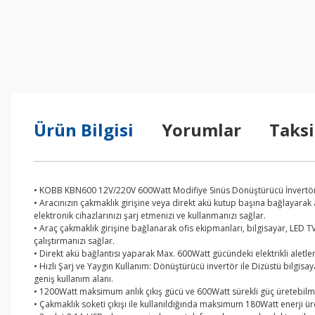
Ürün Bilgisi
Yorumlar
Taksi
• KOBB KBN600 12V/220V 600Watt Modifiye Sinüs Dönüştürücü İnvertö
• Aracınızın çakmaklık girişine veya direkt akü kutup başına bağlayarak 
elektronik cihazlarınızı şarj etmenizi ve kullanmanızı sağlar.
• Araç çakmaklık girişine bağlanarak ofis ekipmanları, bilgisayar, LED TV
çalıştırmanızı sağlar.
• Direkt akü bağlantısı yaparak Max. 600Watt gücündeki elektrikli aletleri
• Hızlı Şarj ve Yaygın Kullanım: Dönüştürücü invertör ile Dizüstü bilgisa
geniş kullanım alanı.
• 1200Watt maksimum anlık çıkış gücü ve 600Watt sürekli güç üretebilme t
• Çakmaklık soketi çıkışı ile kullanıldığında maksimum 180Watt enerji ür