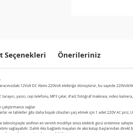
t Seçenekleri
Önerileriniz
r
aracınızdaki 12Volt DC Akımı 220Volt elektriğe dönüştürür, bu sayede 220Volt/600W
, tarayıcı, yazıcı, cep telefonu, MP3 çalar, iPad, fotoğraf makinası, video kamera
 çalıştırmanızı sağlar.
yarlar ve tabletler gibi daha büyük cihazları şarj etmek için 1 adet 220V AC priz
eknolojisiyle sınıfının en verimli modifiye sinüs elektrik gücü üretimine sahiptir
etimi sağlayabilir. Dahili Akü bağlantı maşaları ile akü kutup başlarından direkt 