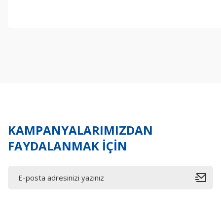
Bu ürünün fiyat bilgisi, resim, ürün açıklamalarında ve diğer konul
Görüş ve önerileriniz için teşekkür ederiz.
Ürün resmi kalitesiz, bozuk veya görüntülenemiyor.
Ürün açıklamasında eksik bilgiler bulunuyor.
Ürün bilgilerinde hatalar bulunuyor.
Ürün fiyatı diğer sitelerden daha pahalı.
Bu ürüne benzer farklı alternatifler olmalı.
KAMPANYALARIMIZDAN
FAYDALANMAK İÇİN