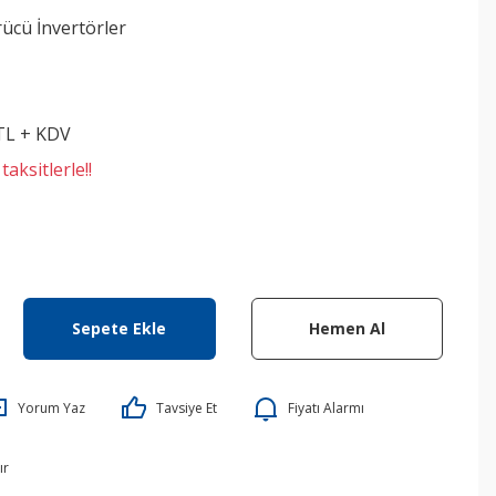
ücü İnvertörler
 TL + KDV
aksitlerle!!
Sepete Ekle
Hemen Al
Yorum Yaz
Tavsiye Et
Fiyatı Alarmı
ır