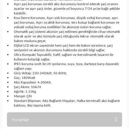
•
Aşırı şarj koruması sürekli akü durumunu kontrol ederek şarj oranını
ayarlar ve aşırı şarjı önler, güvenle yıl boyunca 7/24 prize bağlı şekilde
kalabilir,
•
Kısa Devre Koruması, Aşırı yük koruması, düşük voltaj koruması, aşırı
şarj koruması, Aşırı sıcaklık koruması, ters kutup bağlantı koruması ve
yüksek voltaj koruma özellikleri ile akünüze üstün koruma sağlar.
•
Otomatik şarj sistemi akünün şarj edilmesi gerektiğinde cihaz otomatik
olarak açılır ve akü tümüyle şarj olduğunda tekrar otomatik olarak
bakım moduna geçer,
•
Dijital LCD ekran sayesinde hem şarj hem de bakım süresince, şarj
seviyesini ve akünün durumunu hakkında sürekli bilgi sağlar,
•
Ultra Kompakt Taşınabilir, hafif, sağlam ve Aerodinamik tasarım ile
kullanım kolaylığı sağlar,
•
IP65 koruma sınıfı ile UV ışınlarına, suya, toza, darbeye karşı dayanıklı
sağlam yapı,
•
Giriş Voltajı: 220-240Volt, 50-60Hz.
•
Güç: 160Watt
•
Akü Kapasitesi: 4-200Ah.
•
Şarj Akımı: 10A/H
•
Ağırlık: 1,15Kg
•
Menşei: ÇİN
•
Standart Ekipman: Akü Bağlantı Maşaları, Halka terminalli akü bağlantı
kablosu, Bez taşıma kılıfı.
Yorumlar