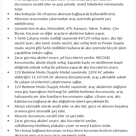
durumunu sürekli izler ve şarjı yönetir, enerji tüketimini minimumda
tutar,
•
Akü kıskaçları ile cihazınızı akünüze bağlayarak kullanabilirsiniz,
•
Akünüzü aracınızdan çıkarmadan araç üzerinde güvenle şarj
edebilirsiniz,
•
Güvenle tüm Araba, Motosiklet, ATV, Kamyon, Tekne, Traktör, Çim
Biçme, Karavan ve diğer araçların akülerine bakım yapar,
•
5 farklı Çalışma modu özelliği sayesinde 6V/12V voltaj ayarı, akü tipi
seçimi ayarı, akü tamir modu seçimi, akü voltaj testi ve Power Supply
modu seçimi gibi farklı özellikleri kullanarak akü üzerinde birçok işlem
yapabilme imkânı sağlar,
•
Zarar görmüş aküleri onarır, pil hücrelerini yeniler, RECOND
konumunda; aküde düşük voltaj, kapasite kaybı ve oksitlenme tespit
ettiğinde yüksek voltaj ile şoklama yaparak akü hücrelerini onarır,
•
12V Besleme Modu (Supply Mode) sayesinde, 220V AC şebeke
elektriğini 14,1V/10A DC akımına dönüştürerek, araç çakmaklık soketi
ile çalışan ürünlerinizi çalıştırmanızı sağlar,
•
12V Besleme Modu (Supply Mode) sayesinde, araç akülerinin değişimi
veya güç kaynağının herhangi bir şekilde kesilmesi durumunda, araç
hafızasında yer alan kayıtların korunmasını sağlar, cihazın araç akü
kablolarına bağlanarak akü değiştirme işlemi gerçekleştirilir,
•
Aküyü otomatik olarak analiz eder ve akü tipi, gücü ve akünün boşalma
oranına göre otomatik şarj eder,
•
Akünün durumunu sürekli izler ve şarj eder,
•
Zarar görmüş aküleri onarır, akü hücrelerini yeniler,
sülfatlanmış/oksitleniş plakaları çözer ve enerji kaybını önler.
•
Ters kutup bağlama koruması ve kısa devre koruması kıvılcım çıkmasını,
akünüze veya aracınıza zarar vermesini önler,