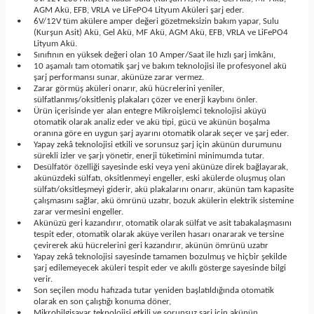
AGM Akü, EFB, VRLA ve LiFePO4 Lityum Aküleri şarj eder.
•
6V/12V tüm akülere amper değeri gözetmeksizin bakım yapar, Sulu
(Kurşun Asit) Akü, Gel Akü, MF Akü, AGM Akü, EFB, VRLA ve LiFePO4
Lityum Akü.
•
Sınıfının en yüksek değeri olan 10 Amper/Saat ile hızlı şarj imkânı,
•
10 aşamalı tam otomatik şarj ve bakım teknolojisi ile profesyonel akü
şarj performansı sunar, akünüze zarar vermez.
•
Zarar görmüş aküleri onarır, akü hücrelerini yeniler,
sülfatlanmış/oksitleniş plakaları çözer ve enerji kaybını önler.
•
Ürün içerisinde yer alan entegre Mikroişlemci teknolojisi aküyü
otomatik olarak analiz eder ve akü tipi, gücü ve akünün boşalma
oranına göre en uygun şarj ayarını otomatik olarak seçer ve şarj eder.
•
Yapay zekâ teknolojisi etkili ve sorunsuz şarj için akünün durumunu
sürekli izler ve şarjı yönetir, enerji tüketimini minimumda tutar.
•
Desülfatör özelliği sayesinde eski veya yeni akünüze direk bağlayarak,
akünüzdeki sülfatı, oksitlenmeyi engeller, eski akülerde oluşmuş olan
sülfatı/oksitleşmeyi giderir, akü plakalarını onarır, akünün tam kapasite
çalışmasını sağlar, akü ömrünü uzatır, bozuk akülerin elektrik sistemine
zarar vermesini engeller.
•
Akünüzü geri kazandırır, otomatik olarak sülfat ve asit tabakalaşmasını
tespit eder, otomatik olarak aküye verilen hasarı onararak ve tersine
çevirerek akü hücrelerini geri kazandırır, akünün ömrünü uzatır
•
Yapay zekâ teknolojisi sayesinde tamamen bozulmuş ve hiçbir şekilde
şarj edilemeyecek aküleri tespit eder ve akıllı gösterge sayesinde bilgi
verir.
•
Son seçilen modu hafızada tutar yeniden başlatıldığında otomatik
olarak en son çalıştığı konuma döner,
•
Mikrobilgisayar teknolojisi etkili ve sorunsuz şarj için akünün