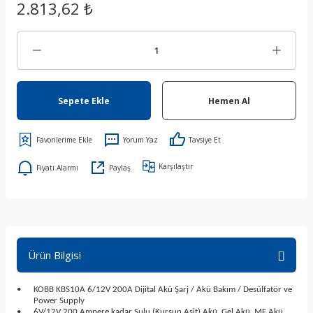
2.813,62 ₺
Sepete Ekle
Hemen Al
Yorum Yaz
Tavsiye Et
Karşılaştır
Fiyatı Alarmı
Paylaş
Ürün Bilgisi
•
KOBB KBS10A 6/12V 200A Dijital Akü Şarj / Akü Bakım / Desülfatör ve
Power Supply
•
6V/12V 200 Ampere kadar Sulu (Kurşun Asit) Akü, Gel Akü, MF Akü,