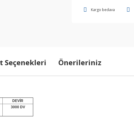
Kargo bedava
t Seçenekleri
Önerileriniz
DEVİR
3000 DV
arda yetersiz gördüğünüz noktaları öneri formunu kullanarak tarafımıza ilet