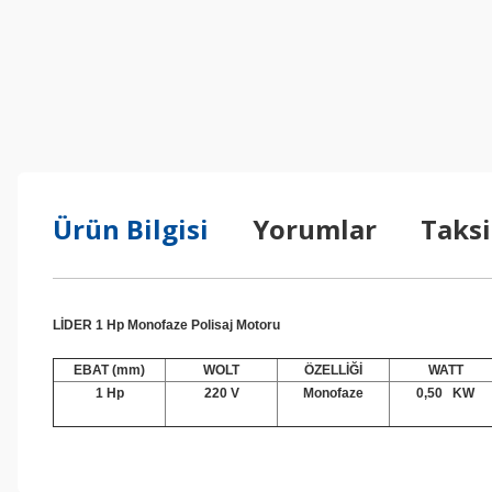
Ürün Bilgisi
Yorumlar
Taksi
LİDER 1 Hp Monofaze Polisaj Motoru
EBAT (mm)
WOLT
ÖZELLİĞİ
WATT
1 Hp
220 V
Monofaze
0,50 KW
Bu ürünün fiyat bilgisi, resim, ürün açıklamalarında ve diğer konul