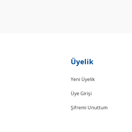
Bu ürüne ilk yorumu siz yapın!
Yorum Yaz
Üyelik
Yeni Üyelik
Gönder
Üye Girişi
Şifremi Unuttum