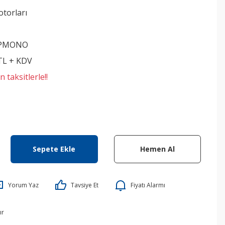
otorları
HPMONO
 TL + KDV
 taksitlerle!!
Sepete Ekle
Hemen Al
Yorum Yaz
Tavsiye Et
Fiyatı Alarmı
ır