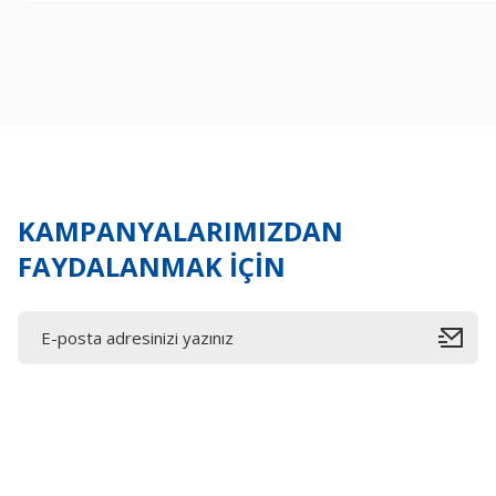
Görüş ve önerileriniz için teşekkür ederiz.
Ürün resmi kalitesiz, bozuk veya görüntülenemiyor.
Ürün açıklamasında eksik bilgiler bulunuyor.
Ürün bilgilerinde hatalar bulunuyor.
Ürün fiyatı diğer sitelerden daha pahalı.
Bu ürüne benzer farklı alternatifler olmalı.
KAMPANYALARIMIZDAN
FAYDALANMAK İÇİN