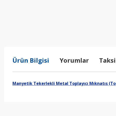
Ürün Bilgisi
Yorumlar
Taksi
Manyetik Tekerlekli Metal Toplayıcı Mıknatıs (To
Bu ürünün fiyat bilgisi, resim, ürün açıklamalarında ve diğer konul
Görüş ve önerileriniz için teşekkür ederiz.
Ürün resmi kalitesiz, bozuk veya görüntülenemiyor.