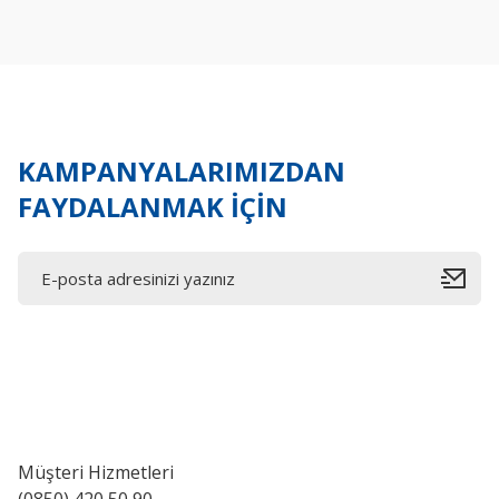
Ürün açıklamasında eksik bilgiler bulunuyor.
Ürün bilgilerinde hatalar bulunuyor.
Ürün fiyatı diğer sitelerden daha pahalı.
Bu ürüne benzer farklı alternatifler olmalı.
KAMPANYALARIMIZDAN
FAYDALANMAK İÇİN
Müşteri Hizmetleri