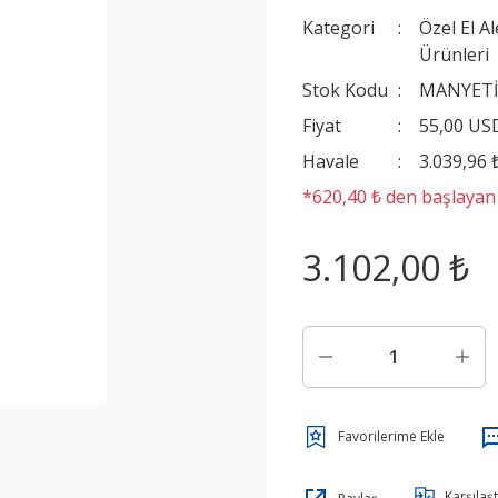
Kategori
Özel El Al
Ürünleri
Stok Kodu
MANYET
Fiyat
55,00 US
Havale
3.039,96 
*620,40 ₺ den başlayan t
3.102,00 ₺
Karşılaşt