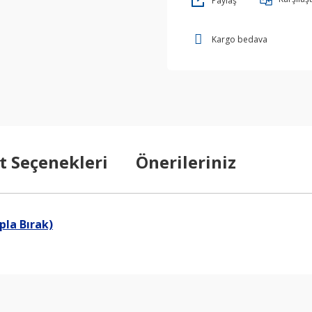
Paylaş
Kargo bedava
t Seçenekleri
Önerileriniz
pla Bırak)
arda yetersiz gördüğünüz noktaları öneri formunu kullanarak tarafımıza ilet
Bu ürüne ilk yorumu siz yapın!