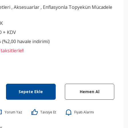
etleri
,
Aksesuarlar
,
Enflasyonla Topyekün Mücadele
İK
D + KDV
₺ (%2,00 havale indirimi)
aksitlerle!!
Sepete Ekle
Hemen Al
Yorum Yaz
Tavsiye Et
Fiyatı Alarmı
ır