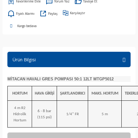
Yorum Yaz
Tavsiye Et
Karşılaştır
Fiyatı Alarmı
Paylaş
Kargo bedava
Ürün Bilgisi
MİTACAN HAVALI GRES POMPASI 50:1 12LT MTGP5012
HORTUM
HAVA GİRİŞİ
ŞARTLANDIRICI
MAKS. HORTUM
TEKERLE
4 m R2
6 - 8 bar
Hidrolik
1/4'' FR
5 m
(115 psi)
Hortum