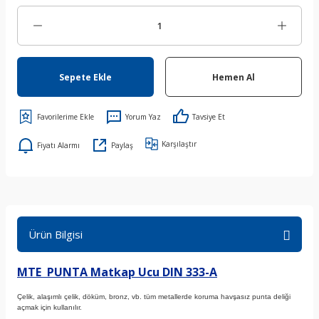
Sepete Ekle
Hemen Al
Yorum Yaz
Tavsiye Et
Karşılaştır
Fiyatı Alarmı
Paylaş
Ürün Bilgisi
MTE PUNTA Matkap Ucu DIN 333-A
Çelik, alaşımlı çelik, döküm, bronz, vb. tüm metallerde koruma havşasız punta deliği
açmak için kullanılır.