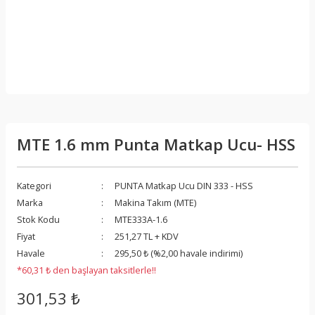
MTE 1.6 mm Punta Matkap Ucu- HSS
Kategori
PUNTA Matkap Ucu DIN 333 - HSS
Marka
Makina Takım (MTE)
Stok Kodu
MTE333A-1.6
Fiyat
251,27 TL + KDV
Havale
295,50 ₺ (%2,00 havale indirimi)
*60,31 ₺ den başlayan taksitlerle!!
301,53 ₺