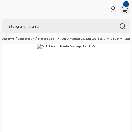
Anasayfa
Aksesuarlar
Matkap Uçları
PUNTA Matkap Ucu DIN 333 - HSS
MTE 1.6 mm Punta 