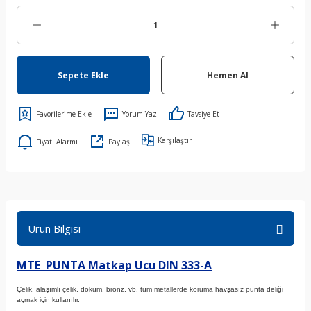
Sepete Ekle
Hemen Al
Yorum Yaz
Tavsiye Et
Karşılaştır
Fiyatı Alarmı
Paylaş
Ürün Bilgisi
MTE PUNTA Matkap Ucu DIN 333-A
Çelik, alaşımlı çelik, döküm, bronz, vb. tüm metallerde koruma havşasız punta deliği
açmak için kullanılır.