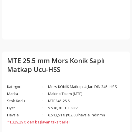
MTE 25.5 mm Mors Konik Saplı
Matkap Ucu-HSS
Kategori
Mors KONİK Matkap Uçları DIN 345- HSS
Marka
Makina Takım (MTE)
Stok Kodu
MTE345-25.5
Fiyat
5.538,70 TL + KDV
Havale
6.513,51 ₺ (%2,00 havale indirimi)
*1.329,29 ₺ den başlayan taksitlerle!!