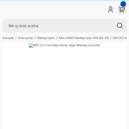
Anasayfa
Aksesuarlar
Matkap Uçları
Mors KONİK Matkap Uçları DIN 345- HSS
MTE 25.5 mm