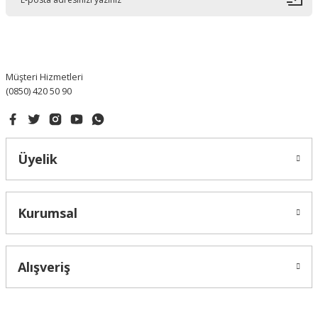
Ürün bilgilerinde hatalar bulunuyor.
Ürün fiyatı diğer sitelerden daha pahalı.
Bu ürüne benzer farklı alternatifler olmalı.
Müşteri Hizmetleri
(0850) 420 50 90
Gönder
Üyelik
Kurumsal
Alışveriş