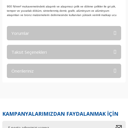
900 N/mm² mukavemetindeki alaşımlı ve alaşımsız çelik ve dökme çelikler ile gri pik,
temper ve yuvarlak döküm, sinterlenmiş demir, grafit, alüminyum ve alüminyum
alaşımları ve bronz malzemelerin delinmesinde kullanılan yüksek verimli matkap ucu
Yorumlar
Taksit Seçenekleri
Bu ürüne ilk yorumu siz yapın!
Önerileriniz
Yorum Yaz
Bu ürünün fiyat bilgisi, resim, ürün açıklamalarında ve diğer
konularda yetersiz gördüğünüz noktaları öneri formunu
kullanarak tarafımıza iletebilirsiniz.
Görüş ve önerileriniz için teşekkür ederiz.
KAMPANYALARIMIZDAN FAYDALANMAK İÇİN
Ürün resmi kalitesiz, bozuk veya görüntülenemiyor.
Ürün açıklamasında eksik bilgiler bulunuyor.