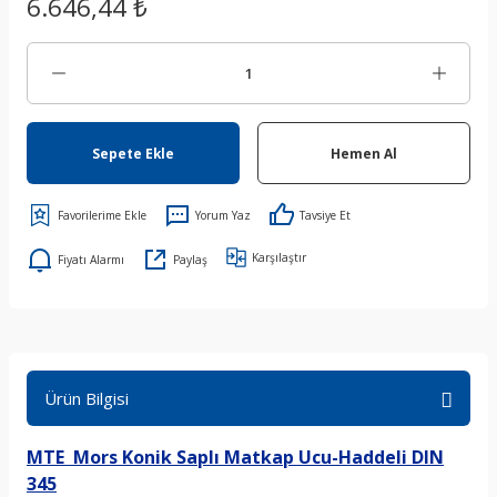
6.646,44 ₺
Sepete Ekle
Hemen Al
Yorum Yaz
Tavsiye Et
Karşılaştır
Fiyatı Alarmı
Paylaş
Ürün Bilgisi
MTE Mors Konik Saplı Matkap Ucu-Haddeli DIN
345