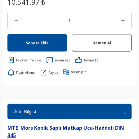
10.541,97 ₺
Sepete Ekle
Hemen Al
Yorum Yaz
Tavsiye Et
Karşılaştır
Fiyatı Alarmı
Paylaş
Ürün Bilgisi
MTE Mors Konik Saplı Matkap Ucu-Haddeli DIN
345