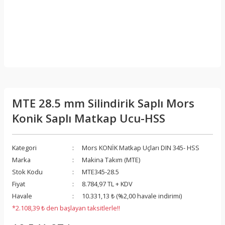
MTE 28.5 mm Silindirik Saplı Mors
Konik Saplı Matkap Ucu-HSS
Kategori
Mors KONİK Matkap Uçları DIN 345- HSS
Marka
Makina Takım (MTE)
Stok Kodu
MTE345-28.5
Fiyat
8.784,97 TL + KDV
Havale
10.331,13 ₺ (%2,00 havale indirimi)
*2.108,39 ₺ den başlayan taksitlerle!!