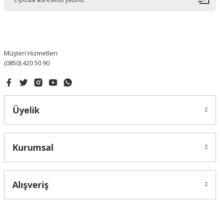
Ürün bilgilerinde hatalar bulunuyor.
Ürün fiyatı diğer sitelerden daha pahalı.
Bu ürüne benzer farklı alternatifler olmalı.
Müşteri Hizmetleri
(0850) 420 50 90
Gönder
Üyelik
Kurumsal
Alışveriş