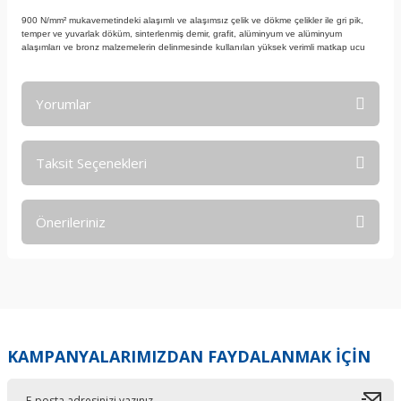
900 N/mm² mukavemetindeki alaşımlı ve alaşımsız çelik ve dökme çelikler ile gri pik,
temper ve yuvarlak döküm, sinterlenmiş demir, grafit, alüminyum ve alüminyum
alaşımları ve bronz malzemelerin delinmesinde kullanılan yüksek verimli matkap ucu
Yorumlar
Taksit Seçenekleri
Bu ürüne ilk yorumu siz yapın!
Önerileriniz
Yorum Yaz
Bu ürünün fiyat bilgisi, resim, ürün açıklamalarında ve diğer
konularda yetersiz gördüğünüz noktaları öneri formunu
kullanarak tarafımıza iletebilirsiniz.
Görüş ve önerileriniz için teşekkür ederiz.
KAMPANYALARIMIZDAN FAYDALANMAK İÇİN
Ürün resmi kalitesiz, bozuk veya görüntülenemiyor.
Ürün açıklamasında eksik bilgiler bulunuyor.