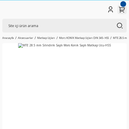
Anasayfa
Aksesuarlar
Matkap Uçları
Mors KONİK Matkap Uçları DIN 345- HSS
MTE 28.5 mm 