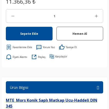
11.366,36 ₺
Sepete Ekle
Hemen Al
Yorum Yaz
Tavsiye Et
Karşılaştır
Fiyatı Alarmı
Paylaş
Ürün Bilgisi
MTE Mors Konik Saplı Matkap Ucu-Haddeli DIN
345