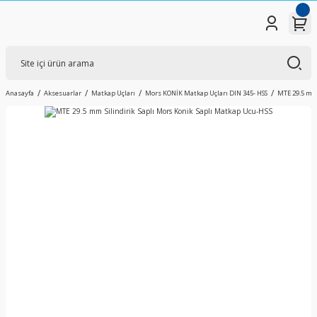
Anasayfa
Aksesuarlar
Matkap Uçları
Mors KONİK Matkap Uçları DIN 345- HSS
MTE 29.5 mm 