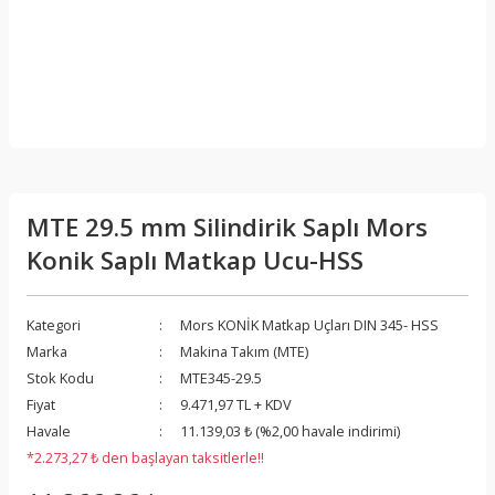
MTE 29.5 mm Silindirik Saplı Mors
Konik Saplı Matkap Ucu-HSS
Kategori
Mors KONİK Matkap Uçları DIN 345- HSS
Marka
Makina Takım (MTE)
Stok Kodu
MTE345-29.5
Fiyat
9.471,97 TL + KDV
Havale
11.139,03 ₺ (%2,00 havale indirimi)
*2.273,27 ₺ den başlayan taksitlerle!!