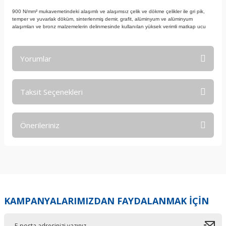
900 N/mm² mukavemetindeki alaşımlı ve alaşımsız çelik ve dökme çelikler ile gri pik,
temper ve yuvarlak döküm, sinterlenmiş demir, grafit, alüminyum ve alüminyum
alaşımları ve bronz malzemelerin delinmesinde kullanılan yüksek verimli matkap ucu
Yorumlar
Taksit Seçenekleri
Bu ürüne ilk yorumu siz yapın!
Önerileriniz
Yorum Yaz
Bu ürünün fiyat bilgisi, resim, ürün açıklamalarında ve diğer
konularda yetersiz gördüğünüz noktaları öneri formunu
kullanarak tarafımıza iletebilirsiniz.
Görüş ve önerileriniz için teşekkür ederiz.
KAMPANYALARIMIZDAN FAYDALANMAK İÇİN
Ürün resmi kalitesiz, bozuk veya görüntülenemiyor.
Ürün açıklamasında eksik bilgiler bulunuyor.