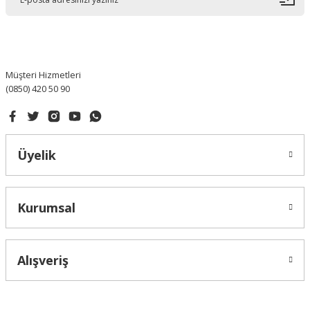
Ürün bilgilerinde hatalar bulunuyor.
Ürün fiyatı diğer sitelerden daha pahalı.
Bu ürüne benzer farklı alternatifler olmalı.
Müşteri Hizmetleri
(0850) 420 50 90
Gönder
Üyelik
Kurumsal
Alışveriş