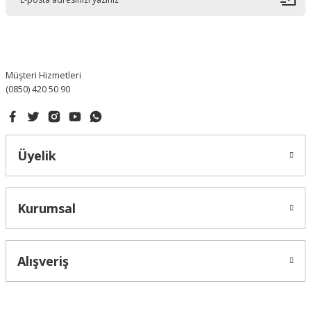
Ürün bilgilerinde hatalar bulunuyor.
Ürün fiyatı diğer sitelerden daha pahalı.
Bu ürüne benzer farklı alternatifler olmalı.
Müşteri Hizmetleri
(0850) 420 50 90
Gönder
Üyelik
Kurumsal
Alışveriş