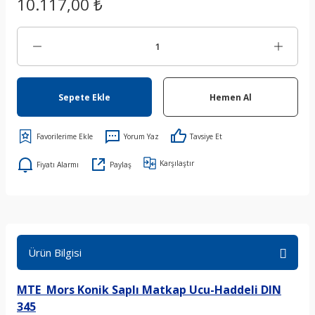
10.117,00 ₺
Sepete Ekle
Hemen Al
Yorum Yaz
Tavsiye Et
Karşılaştır
Fiyatı Alarmı
Paylaş
Ürün Bilgisi
MTE Mors Konik Saplı Matkap Ucu-Haddeli DIN
345