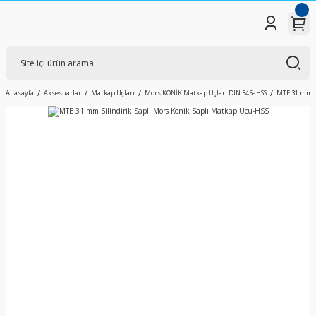
Anasayfa
Aksesuarlar
Matkap Uçları
Mors KONİK Matkap Uçları DIN 345- HSS
MTE 31 mm Si