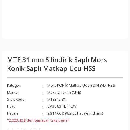
MTE 31 mm Silindirik Saplı Mors
Konik Saplı Matkap Ucu-HSS
Kategori
Mors KONİK Matkap Uçları DIN 345- HSS
Marka
Makina Takım (MTE)
Stok Kodu
MTE345-31
Fiyat
8.430,83 TL + KDV
Havale
9.914,66 ₺ (%2,00 havale indirimi)
*2.023,40 ₺ den başlayan taksitlerle!!