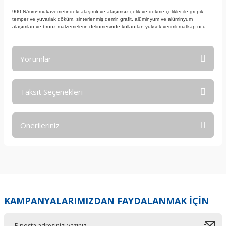
900 N/mm² mukavemetindeki alaşımlı ve alaşımsız çelik ve dökme çelikler ile gri pik,
temper ve yuvarlak döküm, sinterlenmiş demir, grafit, alüminyum ve alüminyum
alaşımları ve bronz malzemelerin delinmesinde kullanılan yüksek verimli matkap ucu
Yorumlar
Taksit Seçenekleri
Bu ürüne ilk yorumu siz yapın!
Önerileriniz
Yorum Yaz
Bu ürünün fiyat bilgisi, resim, ürün açıklamalarında ve diğer
konularda yetersiz gördüğünüz noktaları öneri formunu
kullanarak tarafımıza iletebilirsiniz.
Görüş ve önerileriniz için teşekkür ederiz.
KAMPANYALARIMIZDAN FAYDALANMAK İÇİN
Ürün resmi kalitesiz, bozuk veya görüntülenemiyor.
Ürün açıklamasında eksik bilgiler bulunuyor.