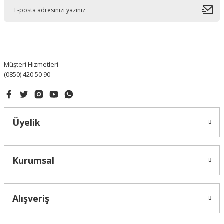
Ürün açıklamasında eksik bilgiler bulunuyor.
Ürün bilgilerinde hatalar bulunuyor.
Ürün fiyatı diğer sitelerden daha pahalı.
Bu ürüne benzer farklı alternatifler olmalı.
Müşteri Hizmetleri
(0850) 420 50 90
Gönder
Üyelik
Kurumsal
Alışveriş