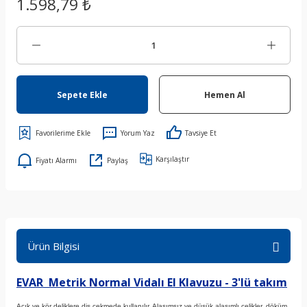
1.598,79 ₺
Sepete Ekle
Hemen Al
Yorum Yaz
Tavsiye Et
Karşılaştır
Fiyatı Alarmı
Paylaş
Ürün Bilgisi
EVAR Metrik Normal Vidalı El Klavuzu - 3'lü takım
Açık ve kör deliklere diş çekmede kullanılır. Alaşımsız ve düşük alaşımlı çelikler, döküm,