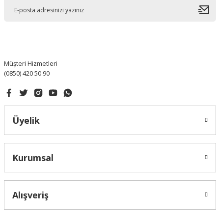
Ürün açıklamasında eksik bilgiler bulunuyor.
Ürün bilgilerinde hatalar bulunuyor.
Ürün fiyatı diğer sitelerden daha pahalı.
Bu ürüne benzer farklı alternatifler olmalı.
Müşteri Hizmetleri
(0850) 420 50 90
Gönder
Üyelik
Kurumsal
Alışveriş