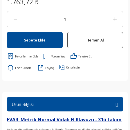
1.763,72 ₺
Sepete Ekle
Hemen Al
Yorum Yaz
Tavsiye Et
Karşılaştır
Fiyatı Alarmı
Paylaş
Ürün Bilgisi
EVAR Metrik Normal Vidalı El Klavuzu - 3'lü takım
Açık ve kör deliklere diş çekmede kullanılır. Alaşımsız ve düşük alaşımlı çelikler, döküm,