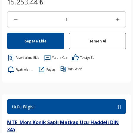
15.253,44 ₺
Sepete Ekle
Hemen Al
Yorum Yaz
Tavsiye Et
Karşılaştır
Fiyatı Alarmı
Paylaş
Ürün Bilgisi
MTE Mors Konik Saplı Matkap Ucu-Haddeli DIN
345