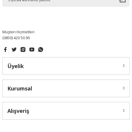
Ürün bilgilerinde hatalar bulunuyor.
Ürün fiyatı diğer sitelerden daha pahalı.
Bu ürüne benzer farklı alternatifler olmalı.
Müşteri Hizmetleri
(0850) 420 50 90
Gönder
Üyelik
Kurumsal
Alışveriş