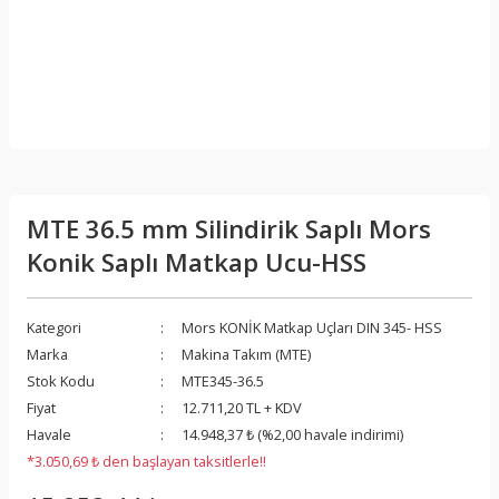
MTE 36.5 mm Silindirik Saplı Mors
Konik Saplı Matkap Ucu-HSS
Kategori
Mors KONİK Matkap Uçları DIN 345- HSS
Marka
Makina Takım (MTE)
Stok Kodu
MTE345-36.5
Fiyat
12.711,20 TL + KDV
Havale
14.948,37 ₺ (%2,00 havale indirimi)
*3.050,69 ₺ den başlayan taksitlerle!!