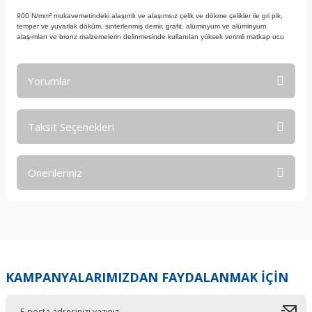
900 N/mm² mukavemetindeki alaşımlı ve alaşımsız çelik ve dökme çelikler ile gri pik,
temper ve yuvarlak döküm, sinterlenmiş demir, grafit, alüminyum ve alüminyum
alaşımları ve bronz malzemelerin delinmesinde kullanılan yüksek verimli matkap ucu
Yorumlar
Taksit Seçenekleri
Bu ürüne ilk yorumu siz yapın!
Önerileriniz
Yorum Yaz
Bu ürünün fiyat bilgisi, resim, ürün açıklamalarında ve diğer
konularda yetersiz gördüğünüz noktaları öneri formunu
kullanarak tarafımıza iletebilirsiniz.
Görüş ve önerileriniz için teşekkür ederiz.
KAMPANYALARIMIZDAN FAYDALANMAK İÇİN
Ürün resmi kalitesiz, bozuk veya görüntülenemiyor.
Ürün açıklamasında eksik bilgiler bulunuyor.