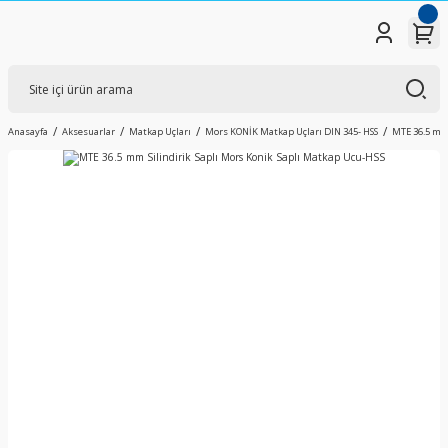
Anasayfa
Aksesuarlar
Matkap Uçları
Mors KONİK Matkap Uçları DIN 345- HSS
MTE 36.5 mm 