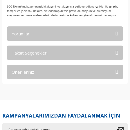
900 N/mm² mukavemetindeki alaşımlı ve alaşımsız çelik ve dökme çelikler ile gri pik,
temper ve yuvarlak döküm, sinterlenmiş demir, grafit, alüminyum ve alüminyum
alaşımları ve bronz malzemelerin delinmesinde kullanılan yüksek verimli matkap ucu
Yorumlar
Taksit Seçenekleri
Bu ürüne ilk yorumu siz yapın!
Önerileriniz
Yorum Yaz
Bu ürünün fiyat bilgisi, resim, ürün açıklamalarında ve diğer
konularda yetersiz gördüğünüz noktaları öneri formunu
kullanarak tarafımıza iletebilirsiniz.
Görüş ve önerileriniz için teşekkür ederiz.
KAMPANYALARIMIZDAN FAYDALANMAK İÇİN
Ürün resmi kalitesiz, bozuk veya görüntülenemiyor.
Ürün açıklamasında eksik bilgiler bulunuyor.