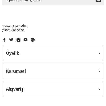
Ürün bilgilerinde hatalar bulunuyor.
Ürün fiyatı diğer sitelerden daha pahalı.
Bu ürüne benzer farklı alternatifler olmalı.
Müşteri Hizmetleri
(0850) 420 50 90
Gönder
Üyelik
Kurumsal
Alışveriş