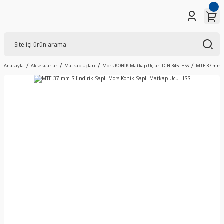
Anasayfa
Aksesuarlar
Matkap Uçları
Mors KONİK Matkap Uçları DIN 345- HSS
MTE 37 mm Si