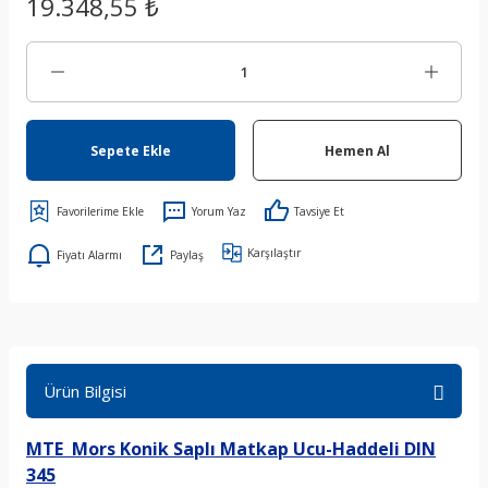
19.348,55 ₺
Sepete Ekle
Hemen Al
Yorum Yaz
Tavsiye Et
Karşılaştır
Fiyatı Alarmı
Paylaş
Ürün Bilgisi
MTE Mors Konik Saplı Matkap Ucu-Haddeli DIN
345