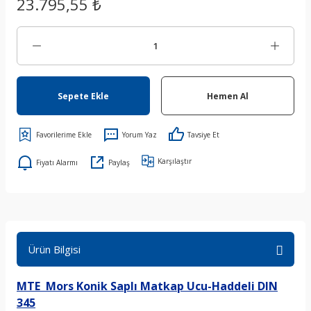
23.795,55 ₺
Sepete Ekle
Hemen Al
Yorum Yaz
Tavsiye Et
Karşılaştır
Fiyatı Alarmı
Paylaş
Ürün Bilgisi
MTE Mors Konik Saplı Matkap Ucu-Haddeli DIN
345