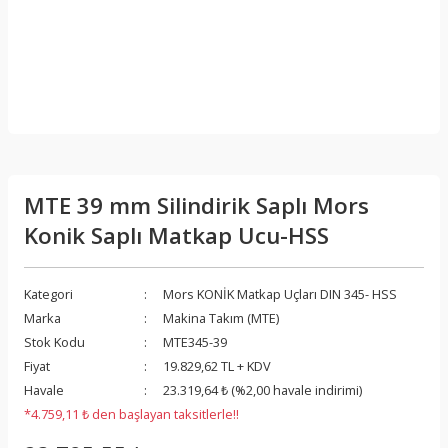
MTE 39 mm Silindirik Saplı Mors
Konik Saplı Matkap Ucu-HSS
Kategori
Mors KONİK Matkap Uçları DIN 345- HSS
Marka
Makina Takım (MTE)
Stok Kodu
MTE345-39
Fiyat
19.829,62 TL + KDV
Havale
23.319,64 ₺ (%2,00 havale indirimi)
*4.759,11 ₺ den başlayan taksitlerle!!