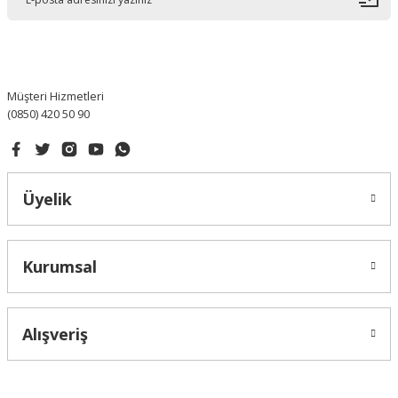
Ürün bilgilerinde hatalar bulunuyor.
Ürün fiyatı diğer sitelerden daha pahalı.
Bu ürüne benzer farklı alternatifler olmalı.
Müşteri Hizmetleri
(0850) 420 50 90
Gönder
Üyelik
Kurumsal
Alışveriş