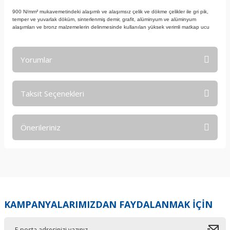
900 N/mm² mukavemetindeki alaşımlı ve alaşımsız çelik ve dökme çelikler ile gri pik,
temper ve yuvarlak döküm, sinterlenmiş demir, grafit, alüminyum ve alüminyum
alaşımları ve bronz malzemelerin delinmesinde kullanılan yüksek verimli matkap ucu
Yorumlar
Taksit Seçenekleri
Bu ürüne ilk yorumu siz yapın!
Önerileriniz
Yorum Yaz
Bu ürünün fiyat bilgisi, resim, ürün açıklamalarında ve diğer
konularda yetersiz gördüğünüz noktaları öneri formunu
kullanarak tarafımıza iletebilirsiniz.
Görüş ve önerileriniz için teşekkür ederiz.
KAMPANYALARIMIZDAN FAYDALANMAK İÇİN
Ürün resmi kalitesiz, bozuk veya görüntülenemiyor.
Ürün açıklamasında eksik bilgiler bulunuyor.