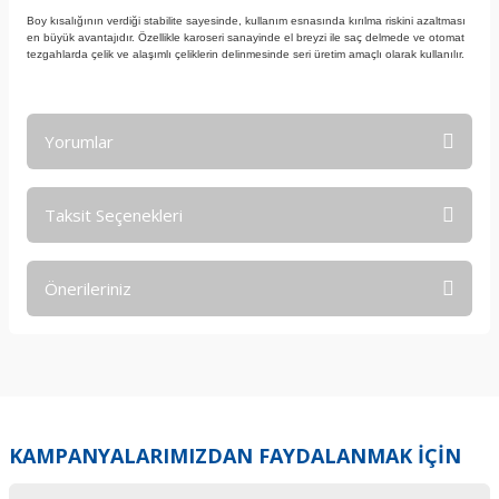
Boy kısalığının verdiği stabilite sayesinde, kullanım esnasında kırılma riskini azaltması
en büyük avantajıdır. Özellikle karoseri sanayinde el breyzi ile saç delmede ve otomat
tezgahlarda çelik ve alaşımlı çeliklerin delinmesinde seri üretim amaçlı olarak kullanılır.
Yorumlar
Taksit Seçenekleri
Bu ürüne ilk yorumu siz yapın!
Önerileriniz
Yorum Yaz
Bu ürünün fiyat bilgisi, resim, ürün açıklamalarında ve diğer
konularda yetersiz gördüğünüz noktaları öneri formunu
kullanarak tarafımıza iletebilirsiniz.
Görüş ve önerileriniz için teşekkür ederiz.
KAMPANYALARIMIZDAN FAYDALANMAK İÇİN
Ürün resmi kalitesiz, bozuk veya görüntülenemiyor.
Ürün açıklamasında eksik bilgiler bulunuyor.