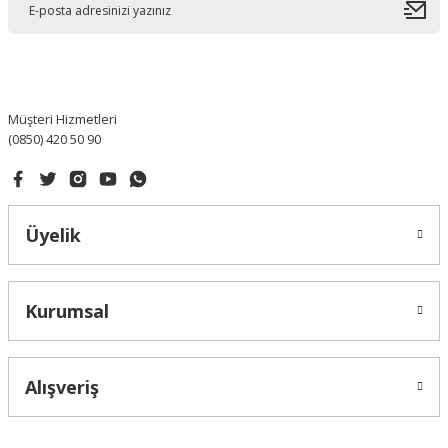
Ürün bilgilerinde hatalar bulunuyor.
Ürün fiyatı diğer sitelerden daha pahalı.
Bu ürüne benzer farklı alternatifler olmalı.
Müşteri Hizmetleri
(0850) 420 50 90
Gönder
Üyelik
Kurumsal
Alışveriş