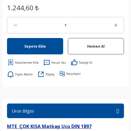
1.244,60 ₺
Sepete Ekle
Hemen Al
Yorum Yaz
Tavsiye Et
Karşılaştır
Fiyatı Alarmı
Paylaş
Ürün Bilgisi
MTE ÇOK KISA Matkap Ucu DIN 1897