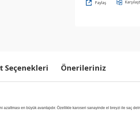
Karşılaşt
Paylaş
t Seçenekleri
Önerileriniz
kini azaltması en büyük avantajıdır. Özellikle karoseri sanayinde el breyzi ile saç d