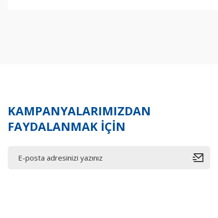
Bu ürünün fiyat bilgisi, resim, ürün açıklamalarında ve diğer konul
Görüş ve önerileriniz için teşekkür ederiz.
Ürün resmi kalitesiz, bozuk veya görüntülenemiyor.
Ürün açıklamasında eksik bilgiler bulunuyor.
Ürün bilgilerinde hatalar bulunuyor.
Ürün fiyatı diğer sitelerden daha pahalı.
Bu ürüne benzer farklı alternatifler olmalı.
KAMPANYALARIMIZDAN
FAYDALANMAK İÇİN