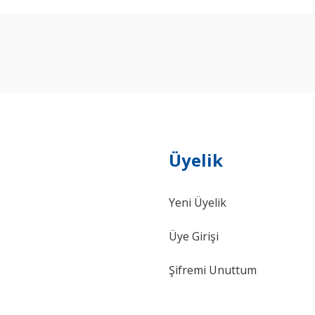
arda yetersiz gördüğünüz noktaları öneri formunu kullanarak tarafımıza ilet
Bu ürüne ilk yorumu siz yapın!
Yorum Yaz
Üyelik
Yeni Üyelik
Gönder
Üye Girişi
Şifremi Unuttum