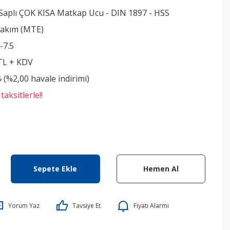
k Saplı ÇOK KISA Matkap Ucu - DIN 1897 - HSS
akım (MTE)
-7.5
 TL + KDV
₺ (%2,00 havale indirimi)
aksitlerle!!
Sepete Ekle
Hemen Al
Yorum Yaz
Tavsiye Et
Fiyatı Alarmı