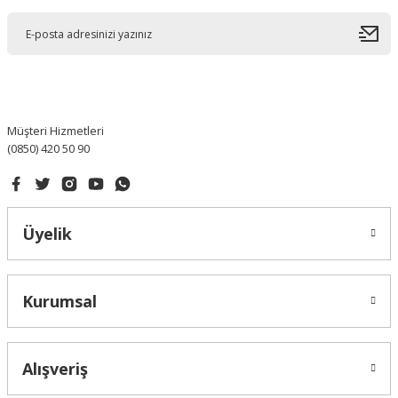
Ürün açıklamasında eksik bilgiler bulunuyor.
Ürün bilgilerinde hatalar bulunuyor.
Ürün fiyatı diğer sitelerden daha pahalı.
Bu ürüne benzer farklı alternatifler olmalı.
Müşteri Hizmetleri
(0850) 420 50 90
Gönder
Üyelik
Kurumsal
Alışveriş