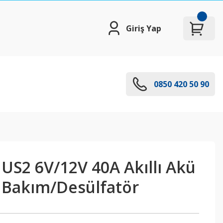
Giriş Yap
0850 420 50 90
S2 6V/12V 40A Akıllı Akü
ü Bakım/Desülfatör