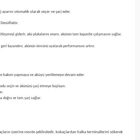
 ayarını otomatik olarak seçer ve şarj eder,
 Desülfatör.
tleşmeyi giderir, akü plakalarını onarır, akünün tam kapasite çalışmasını sağlar,
i geri kazandırır, akünün ömrünü uzatarak performansını artırır.
küye bakım yapmaya ve aküyü yenilemeye devam eder.
modu seçin ve akünüzü şarj etmeye başlayın.
ar.
ha doğru ve tam şarj sağlar.
kıskaçların üzerine monte şeklindedir, kıskaçlardan halka terminallerini sökerek