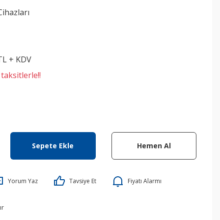
Cihazları
 TL + KDV
aksitlerle!!
Sepete Ekle
Hemen Al
Yorum Yaz
Tavsiye Et
Fiyatı Alarmı
ır