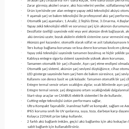
·
Sıradan şarj cihazlarına %97 daha küçük, %98 daha üstün performan
·
Zarar görmüş aküleri onarır, akü hücrelerini yeniler, sülfatlanmış/oks
·
Ürün içerisinde yer alan entegre yapay zekâ teknolojisi aküyü otoma
·
9 aşamalı şarj ve bakım teknolojisi ile profesyonel akü şarj perform
·
Otomatik şarj aşamaları; 1.Analiz, 2.Teşhis Etme, 3.Onarma, 4.Başlan
·
Yapay zekâ teknolojisi etkili ve sorunsuz şarj için akünün durumunu s
·
Desülfatör özelliği sayesinde eski veya yeni akünüze direk bağlayarak, ak
akü ömrünü uzatır, bozuk akülerin elektrik sistemine zarar vermesini eng
·
Akünüzü geri kazandırır, otomatik olarak sülfat ve asit tabakalaşmasını t
·
Ters kutup bağlama koruması ve kısa devre koruması kıvılcım çıkmas
·
Yapay zekâ teknolojisi sayesinde tamamen bozulmuş ve hiçbir şekilde şarj 
·
Kabloya entegre sigorta sistemi sayesinde yüksek akım koruması,
·
Tamamen otomatik bir şarj cihazıdır, Aşırı şarj etme endişesi olmadan
·
Otomatik şarj sistemi, akünün şarj seviyesi düştüğünce, cihaz ot
·
LED gösterge sayesinde hem şarj hem de bakım süresince, şarj seviy
·
Kullanımı son derece basit ve çok kolaydır. Tamamen otomatik bir şarj cih
·
Entegre termal sensör ortam sıcaklığını algılar, sıcak iklimlerde aşırı şar
·
Entegre termal sensör, şarj döngüsünü ortam sıcaklığındaki dalgalanmalara
·
Start-stop araçlar ve CANBUS elektrik sistemleri ile de kullanılır,
·
Cutting-edge teknolojisi üstün performans sağlar,
·
Ultra Kompakt Taşınabilir, inanılmaz hafif ve kompakt, sağlam ve Aer
·
IP65 koruma sınıfı ile UV ışınlarına, suya, toza, darbeye karşı dayanı
·
Kolayca 220Volt prize takıp kullanılır,
·
2 farklı akü bağlantı imkânı, geçici akü bağlantısı için akü kıskaçları
sabit bağlantı için kullanabilirsiniz.