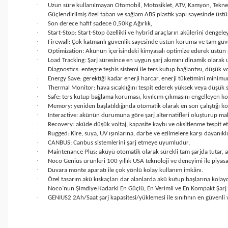
·
Uzun süre kullanılmayan Otomobil, Motosiklet, ATV, Kamyon, Tekne, T
·
Güçlendirilmiş özel taban ve sağlam ABS plastik yapı sayesinde üstü
·
Son derece hafif sadece 0,50Kg Ağırlık,
·
Start-Stop: Start-Stop özellikli ve hybrid araçların akülerini dengel
·
Firewall: Çok katmanlı güvenlik sayesinde üstün koruma ve tam güve
·
Optimization: Akünün içerisindeki kimyasalı optimize ederek üstün
·
Load Tracking: Şarj süresince en uygun şarj akımını dinamik olarak 
·
Diagnostics: entegre teşhis sistemi ile ters kutup bağlantısı, düşük vo
·
Energy Save: gerektiği kadar enerji harcar, enerji tüketimini minimu
·
Thermal Monitor: hava sıcaklığını tespit ederek yüksek veya düşük sıc
·
Safe: ters kutup bağlama koruması, kıvılcım çıkmasını engelleyen ko
·
Memory: yeniden başlatıldığında otomatik olarak en son çalıştığı 
·
Interactive: akünün durumuna göre şarj alternatifleri oluşturup mak
·
Recovery: aküde düşük voltaj, kapasite kaybı ve oksitlenme tespit et
·
Rugged: Kire, suya, UV ışınlarına, darbe ve ezilmelere karşı dayanıklı
·
CANBUS: Canbus sistemlerini şarj etmeye uyumludur,
·
Maintenance Plus: aküyü otomatik olarak sürekli tam şarjda tutar, aş
·
Noco Genius ürünleri 100 yıllık USA teknoloji ve deneyimi ile piyasa
·
Duvara monte aparatı ile çok yönlü kolay kullanım imkânı.
·
Özel tasarım akü kıskaçları dar alanlarda akü kutup başlarına kolay
·
Noco’nun Şimdiye Kadarki En Güçlü, En Verimli ve En Kompakt Şarj C
·
GENIUS2 2Ah/Saat şarj kapasitesi/yüklemesi ile sınıfının en güvenli ve 
Bu ürünün fiyat bilgisi, resim, ürün açıklamalarında ve diğer konul