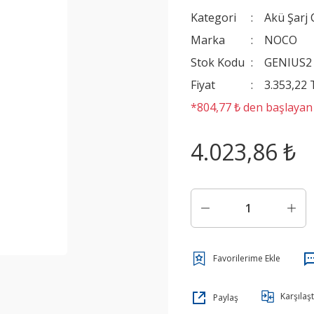
Kategori
Akü Şarj 
Marka
NOCO
Stok Kodu
GENIUS2
Fiyat
3.353,22
*804,77 ₺ den başlayan t
4.023,86 ₺
Karşılaşt
Paylaş