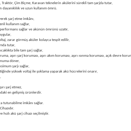
raktör, Çim Biçme, Karavan teknelerin akülerini sürekli tam şarjda tutar,
n dayanıklılık ve uzun kullanım ömrü.
eyerek şarj etme imkânı,
nli kullanım sağlar,
 performans sağlar ve akünün ömrünü uzatır,
uygular,
ltaj, zarar görmüş aküler kolayca tespit edilir,
mda tutar,
aklıkta bile tam şarj sağlar,
ruma, aşırı şarj koruması, aşırı akım koruması, aşırı ısınma koruması, açık devre koru
konuma döner,
simum şarjı sağlar,
tiğinde yüksek voltaj ile şoklama yaparak akü hücrelerini onarır,
,
ırı şarj etmez,
daki en gelişmiş ürünlerdir.
ca tutunabilme imkânı sağlar.
ihazıdır.
hızlı akü şarj cihazı seçilmiştir.
arda yetersiz gördüğünüz noktaları öneri formunu kullanarak tarafımıza ilet