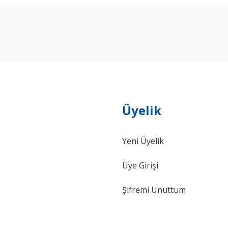
Bu ürüne ilk yorumu siz yapın!
Yorum Yaz
Üyelik
Yeni Üyelik
Gönder
Üye Girişi
Şifremi Unuttum