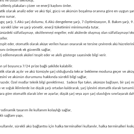
s ve üstün teknoloji,
itleniş plakaları çözer ve enerji kaybını önler.
tik olarak analiz eder ve akü tipi, gücü ve akünün boşalma oranına göre en uygun şarj
ansı sunar,
gıç şarjı, 5.Akü şarj dolumu, 6.Akü dengeleme şarjı, 7.Optimizasyon, 8. Bakım şarjı, 9.
ürekli izler ve şarjı yönetir, enerji tüketimini minimumda tutar,
ünüzdeki sülfatlaşmayı, oksitlenmeyi engeller, eski akülerde oluşmuş olan sülfatlaşmayı/oksi
eller.
espit eder, otomatik olarak aküye verilen hasarı onararak ve tersine çevirerek akü hücrelerin
ını önleyerek ek güvenlik sağlar,
edilemeyecek aküleri tespit eder ve akıllı gösterge sayesinde bilgi verir.
 yıl boyunca 7/24 prize bağlı şekilde kalabilir.
omatik olarak açılır ve akü tümüyle şarj olduğunda tekrar bekleme moduna geçer ve a
esini ve akünün durumunu hakkında sürekli bilgi sağlar,
azıdır, Özel modlar teknik bilgi gerektirmez.
Sadece fişe takın, akünüze bağlayın, bir şarj 
jı ve soğuk iklimlerde ise düşük şarjı ortadan kaldırarak, şarj işlevini otomatik olarak tamaml
 göre otomatik olarak izler ve ayarlar, düşük şarj veya aşırı şarj olasılığını sınırlayarak da
odinamik tasarım ile kullanım kolaylığı sağlar,
klı sağlam yapı,
 kullanılır, sürekli akü bağlantısı için halka terminalleri kullanılır, halka terminalleri 