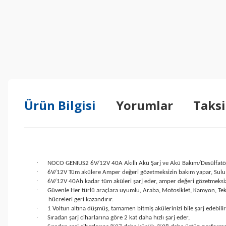
Ürün Bilgisi
Yorumlar
Taksi
·
NOCO GENIUS2 6V/12V 40A Akıllı Akü Şarj ve Akü Bakım/Desülfatö
·
6V/12V Tüm akülere Amper değeri gözetmeksizin bakım yapar, Sulu 
·
6V/12V 40Ah kadar tüm aküleri şarj eder, amper değeri gözetmeksiz
·
Güvenle Her türlü araçlara uyumlu, Araba, Motosiklet, Kamyon, Tekne
hücreleri geri kazandırır.
·
1 Voltun altına düşmüş, tamamen bitmiş akülerinizi bile şarj edebili
·
Sıradan şarj ciharlarına göre 2 kat daha hızlı şarj eder,