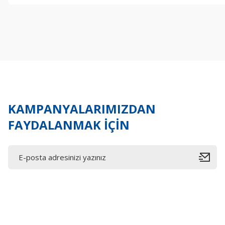
Görüş ve önerileriniz için teşekkür ederiz.
Ürün resmi kalitesiz, bozuk veya görüntülenemiyor.
Ürün açıklamasında eksik bilgiler bulunuyor.
Ürün bilgilerinde hatalar bulunuyor.
Ürün fiyatı diğer sitelerden daha pahalı.
Bu ürüne benzer farklı alternatifler olmalı.
KAMPANYALARIMIZDAN
FAYDALANMAK İÇİN