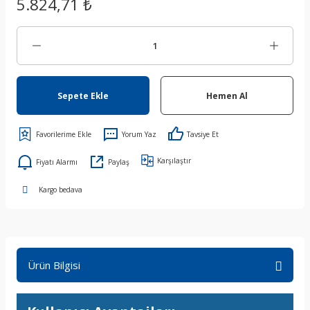
5.824,71 ₺
Sepete Ekle
Hemen Al
Yorum Yaz
Tavsiye Et
Karşılaştır
Fiyatı Alarmı
Paylaş
Kargo bedava
Ürün Bilgisi