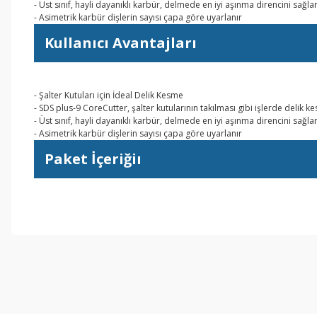
- Üst sınıf, hayli dayanıklı karbür, delmede en iyi aşınma direncini sağla
- Asimetrik karbür dişlerin sayısı çapa göre uyarlanır
Kullanıcı Avantajları
- Şalter Kutuları için İdeal Delik Kesme
- SDS plus-9 CoreCutter, şalter kutularının takılması gibi işlerde delik kes
- Üst sınıf, hayli dayanıklı karbür, delmede en iyi aşınma direncini sağla
- Asimetrik karbür dişlerin sayısı çapa göre uyarlanır
Paket İçeriğiı
Bu ürünün fiyat bilgisi, resim, ürün açıklamalarında ve diğer konul
Görüş ve önerileriniz için teşekkür ederiz.
Ürün resmi kalitesiz, bozuk veya görüntülenemiyor.
Ürün açıklamasında eksik bilgiler bulunuyor.
Ürün bilgilerinde hatalar bulunuyor.