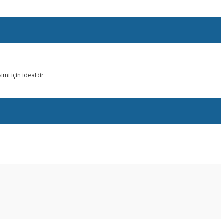
r
imi için idealdir
r
arda yetersiz gördüğünüz noktaları öneri formunu kullanarak tarafımıza ilet
Bu ürüne ilk yorumu siz yapın!
Yorum Yaz