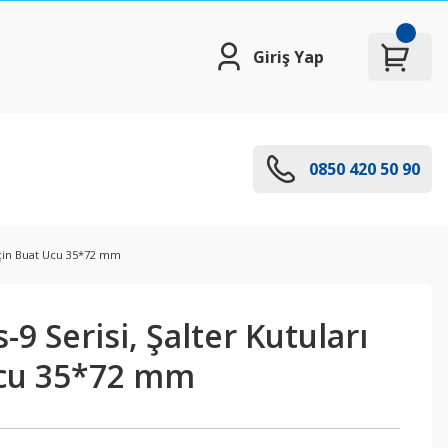
Giriş Yap
0850 420 50 90
ı için Buat Ucu 35*72 mm
-9 Serisi, Şalter Kutuları
Ucu 35*72 mm