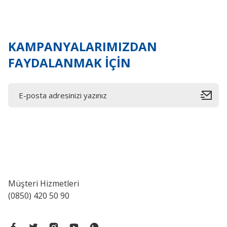
Ürün fiyatı diğer sitelerden daha pahalı.
Bu ürüne benzer farklı alternatifler olmalı.
KAMPANYALARIMIZDAN
FAYDALANMAK İÇİN
Müşteri Hizmetleri
(0850) 420 50 90