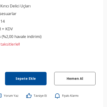
ırıcı Delici Uçları
sesuarlar
614
R + KDV
₺ (%2,00 havale indirimi)
aksitlerle!!
Sepete Ekle
Hemen Al
Yorum Yaz
Tavsiye Et
Fiyatı Alarmı