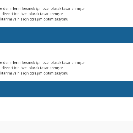
 demirlerini kesmek için özel olarak tasarlanmıştır
 direnci için özel olarak tasarlanmıştır
aktarımı ve hız için titreşim optimizasyonu
 demirlerini kesmek için özel olarak tasarlanmıştır
 direnci için özel olarak tasarlanmıştır
aktarımı ve hız için titreşim optimizasyonu
arda yetersiz gördüğünüz noktaları öneri formunu kullanarak tarafımıza ilet
Bu ürüne ilk yorumu siz yapın!