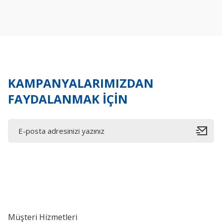
Ürün resmi kalitesiz, bozuk veya görüntülenemiyor.
Ürün açıklamasında eksik bilgiler bulunuyor.
Ürün bilgilerinde hatalar bulunuyor.
Ürün fiyatı diğer sitelerden daha pahalı.
Bu ürüne benzer farklı alternatifler olmalı.
KAMPANYALARIMIZDAN
FAYDALANMAK İÇİN
Müşteri Hizmetleri