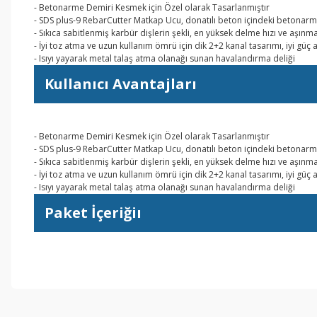
- Betonarme Demiri Kesmek için Özel olarak Tasarlanmıştır
- SDS plus-9 RebarCutter Matkap Ucu, donatılı beton içindeki betonarme
- Sıkıca sabitlenmiş karbür dişlerin şekli, en yüksek delme hızı ve aşınma
- İyi toz atma ve uzun kullanım ömrü için dik 2+2 kanal tasarımı, iyi güç 
- Isıyı yayarak metal talaş atma olanağı sunan havalandırma deliği
Kullanıcı Avantajları
- Betonarme Demiri Kesmek için Özel olarak Tasarlanmıştır
- SDS plus-9 RebarCutter Matkap Ucu, donatılı beton içindeki betonarme
- Sıkıca sabitlenmiş karbür dişlerin şekli, en yüksek delme hızı ve aşınma
- İyi toz atma ve uzun kullanım ömrü için dik 2+2 kanal tasarımı, iyi güç 
- Isıyı yayarak metal talaş atma olanağı sunan havalandırma deliği
Paket İçeriğiı
Bu ürünün fiyat bilgisi, resim, ürün açıklamalarında ve diğer konul
Görüş ve önerileriniz için teşekkür ederiz.