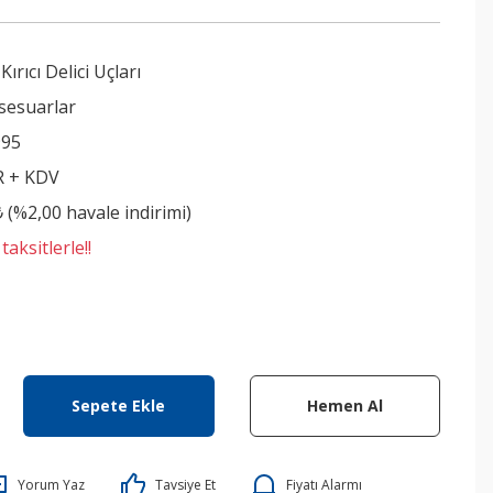
ırıcı Delici Uçları
sesuarlar
995
R + KDV
₺ (%2,00 havale indirimi)
aksitlerle!!
Sepete Ekle
Hemen Al
Yorum Yaz
Tavsiye Et
Fiyatı Alarmı