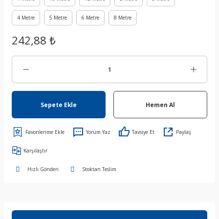
4 Metre
5 Metre
6 Metre
8 Metre
242,88 ₺
Sepete Ekle
Hemen Al
Yorum Yaz
Tavsiye Et
Paylaş
Karşılaştır
Hızlı Gönderi
Stoktan Teslim