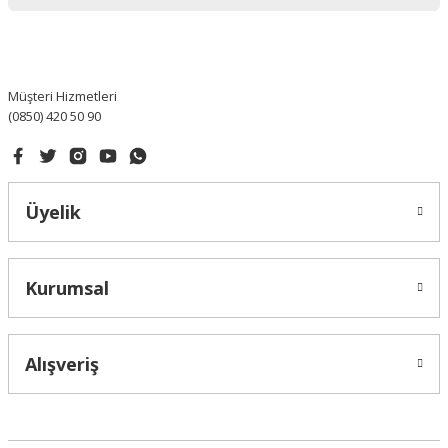
Ürün bilgilerinde hatalar bulunuyor.
Ürün fiyatı diğer sitelerden daha pahalı.
Bu ürüne benzer farklı alternatifler olmalı.
Müşteri Hizmetleri
(0850) 420 50 90
Gönder
Üyelik
Kurumsal
Alışveriş