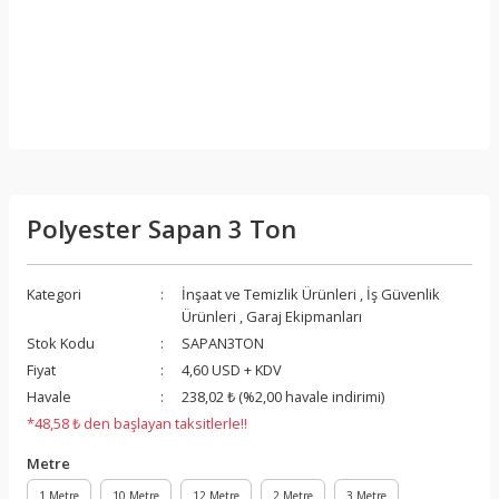
Polyester Sapan 3 Ton
Kategori
İnşaat ve Temizlik Ürünleri
,
İş Güvenlik
Ürünleri
,
Garaj Ekipmanları
Stok Kodu
SAPAN3TON
Fiyat
4,60 USD + KDV
Havale
238,02 ₺ (%2,00 havale indirimi)
*48,58 ₺ den başlayan taksitlerle!!
Metre
1 Metre
10 Metre
12 Metre
2 Metre
3 Metre