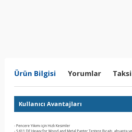
Ürün Bilgisi
Yorumlar
Taksi
Kullanıcı Avantajları
- Pencere Yıkımı için Hızlı Kesimler
- S 611 DF Heavy for Wood and Metal Panter Testere Bıçağı, ahşapta ve