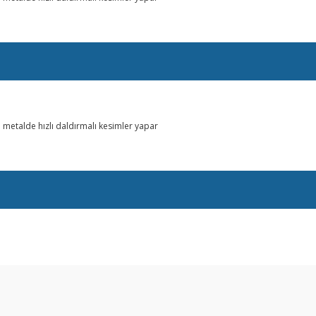
 metalde hızlı daldırmalı kesimler yapar
arda yetersiz gördüğünüz noktaları öneri formunu kullanarak tarafımıza ilet
Bu ürüne ilk yorumu siz yapın!