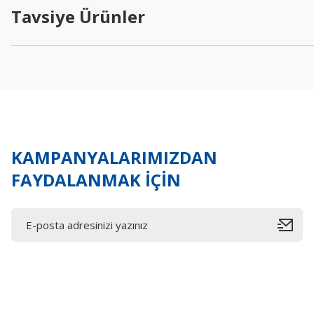
Ürün açıklamasında eksik bilgiler bulunuyor.
Tavsiye Ürünler
Ürün bilgilerinde hatalar bulunuyor.
Ürün fiyatı diğer sitelerden daha pahalı.
Bu ürüne benzer farklı alternatifler olmalı.
KAMPANYALARIMIZDAN
FAYDALANMAK İÇİN