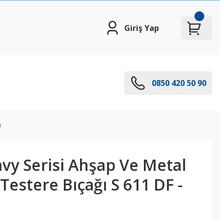
Giriş Yap
0850 420 50 90
i
vy Serisi Ahşap Ve Metal
 Testere Bıçağı S 611 DF -