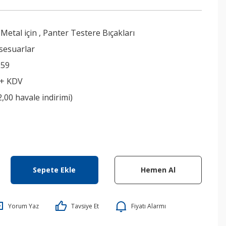
Metal için
,
Panter Testere Bıçakları
sesuarlar
259
 + KDV
2,00 havale indirimi)
Sepete Ekle
Hemen Al
Yorum Yaz
Tavsiye Et
Fiyatı Alarmı