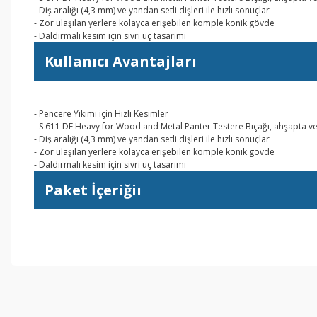
- Diş aralığı (4,3 mm) ve yandan setli dişleri ile hızlı sonuçlar
- Zor ulaşılan yerlere kolayca erişebilen komple konik gövde
- Daldırmalı kesim için sivri uç tasarımı
Kullanıcı Avantajları
- Pencere Yıkımı için Hızlı Kesimler
- S 611 DF Heavy for Wood and Metal Panter Testere Bıçağı, ahşapta ve
- Diş aralığı (4,3 mm) ve yandan setli dişleri ile hızlı sonuçlar
- Zor ulaşılan yerlere kolayca erişebilen komple konik gövde
- Daldırmalı kesim için sivri uç tasarımı
Paket İçeriğiı
Bu ürünün fiyat bilgisi, resim, ürün açıklamalarında ve diğer konul
Görüş ve önerileriniz için teşekkür ederiz.
Ürün resmi kalitesiz, bozuk veya görüntülenemiyor.