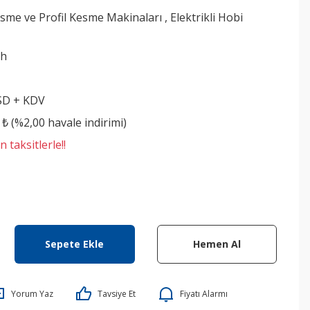
sme ve Profil Kesme Makinaları
,
Elektrikli Hobi
ch
SD + KDV
 ₺ (%2,00 havale indirimi)
 taksitlerle!!
Sepete Ekle
Hemen Al
Yorum Yaz
Tavsiye Et
Fiyatı Alarmı