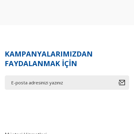
Ürün resmi kalitesiz, bozuk veya görüntülenemiyor.
Ürün açıklamasında eksik bilgiler bulunuyor.
Ürün bilgilerinde hatalar bulunuyor.
Ürün fiyatı diğer sitelerden daha pahalı.
Bu ürüne benzer farklı alternatifler olmalı.
KAMPANYALARIMIZDAN
FAYDALANMAK İÇİN