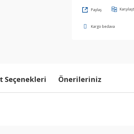
Karşılaşt
Paylaş
Kargo bedava
t Seçenekleri
Önerileriniz
arda yetersiz gördüğünüz noktaları öneri formunu kullanarak tarafımıza ilet
Bu ürüne ilk yorumu siz yapın!