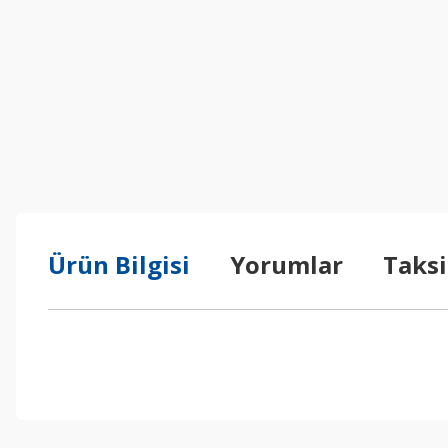
Ürün Bilgisi
Yorumlar
Taksi
Bu ürünün fiyat bilgisi, resim, ürün açıklamalarında ve diğer konul
Görüş ve önerileriniz için teşekkür ederiz.