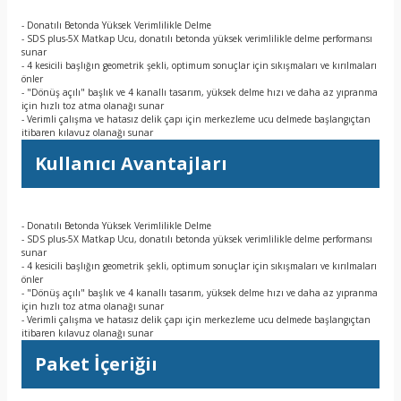
- Donatılı Betonda Yüksek Verimlilikle Delme
- SDS plus-5X Matkap Ucu, donatılı betonda yüksek verimlilikle delme performansı
sunar
- 4 kesicili başlığın geometrik şekli, optimum sonuçlar için sıkışmaları ve kırılmaları
önler
- "Dönüş açılı" başlık ve 4 kanallı tasarım, yüksek delme hızı ve daha az yıpranma
için hızlı toz atma olanağı sunar
- Verimli çalışma ve hatasız delik çapı için merkezleme ucu delmede başlangıçtan
itibaren kılavuz olanağı sunar
Kullanıcı Avantajları
- Donatılı Betonda Yüksek Verimlilikle Delme
- SDS plus-5X Matkap Ucu, donatılı betonda yüksek verimlilikle delme performansı
sunar
- 4 kesicili başlığın geometrik şekli, optimum sonuçlar için sıkışmaları ve kırılmaları
önler
- "Dönüş açılı" başlık ve 4 kanallı tasarım, yüksek delme hızı ve daha az yıpranma
için hızlı toz atma olanağı sunar
- Verimli çalışma ve hatasız delik çapı için merkezleme ucu delmede başlangıçtan
itibaren kılavuz olanağı sunar
Paket İçeriğiı