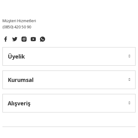
Ürün fiyatı diğer sitelerden daha pahalı.
Bu ürüne benzer farklı alternatifler olmalı.
Müşteri Hizmetleri
(0850) 420 50 90
Gönder
Üyelik
Kurumsal
Alışveriş