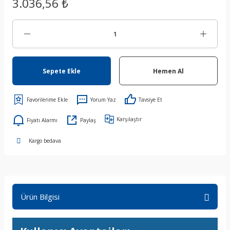
3.036,56 ₺
Sepete Ekle
Hemen Al
Yorum Yaz
Tavsiye Et
Karşılaştır
Fiyatı Alarmı
Paylaş
Kargo bedava
Ürün Bilgisi