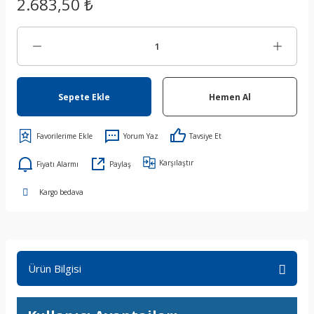
2.683,50 ₺
Sepete Ekle
Hemen Al
Yorum Yaz
Tavsiye Et
Karşılaştır
Fiyatı Alarmı
Paylaş
Kargo bedava
Ürün Bilgisi