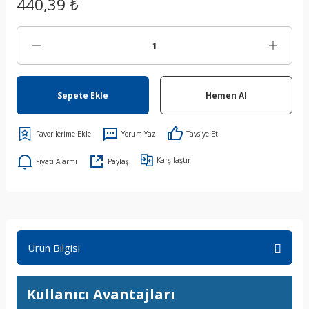
440,39 ₺
Sepete Ekle
Hemen Al
Yorum Yaz
Tavsiye Et
Karşılaştır
Fiyatı Alarmı
Paylaş
Ürün Bilgisi
Kullanıcı Avantajları