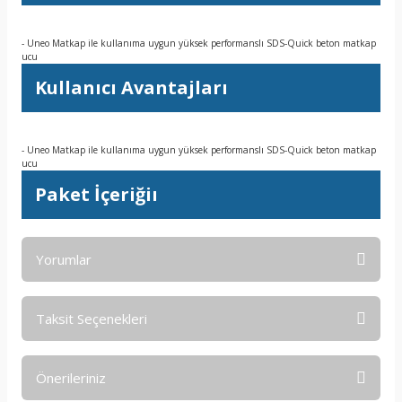
- Uneo Matkap ile kullanıma uygun yüksek performanslı SDS-Quick beton matkap
ucu
Kullanıcı Avantajları
- Uneo Matkap ile kullanıma uygun yüksek performanslı SDS-Quick beton matkap
ucu
Paket İçeriğiı
Yorumlar
Taksit Seçenekleri
Bu ürüne ilk yorumu siz yapın!
Önerileriniz
Yorum Yaz