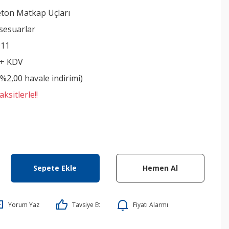
eton Matkap Uçları
sesuarlar
911
 + KDV
(%2,00 havale indirimi)
ksitlerle!!
Sepete Ekle
Hemen Al
Yorum Yaz
Tavsiye Et
Fiyatı Alarmı