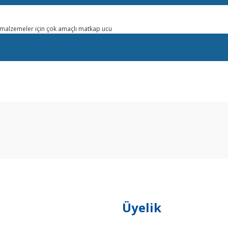
 malzemeler için çok amaçlı matkap ucu
arda yetersiz gördüğünüz noktaları öneri formunu kullanarak tarafımıza ilet
Bu ürüne ilk yorumu siz yapın!
Yorum Yaz
Üyelik