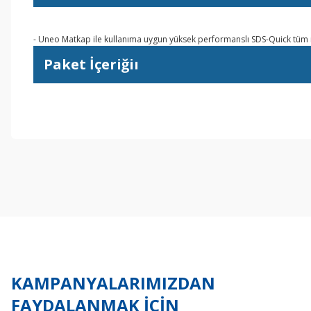
- Uneo Matkap ile kullanıma uygun yüksek performanslı SDS-Quick tüm
Paket İçeriğiı
Bu ürünün fiyat bilgisi, resim, ürün açıklamalarında ve diğer konul
Görüş ve önerileriniz için teşekkür ederiz.
Ürün resmi kalitesiz, bozuk veya görüntülenemiyor.
Ürün açıklamasında eksik bilgiler bulunuyor.
Ürün bilgilerinde hatalar bulunuyor.
Ürün fiyatı diğer sitelerden daha pahalı.
Bu ürüne benzer farklı alternatifler olmalı.
KAMPANYALARIMIZDAN
FAYDALANMAK İÇİN