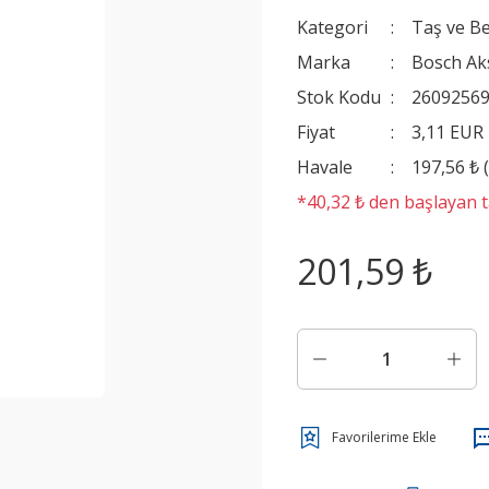
Kategori
Taş ve B
Marka
Bosch Ak
Stok Kodu
2609256
Fiyat
3,11 EUR
Havale
197,56 ₺ 
*40,32 ₺ den başlayan ta
201,59 ₺