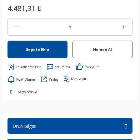
4.481,31 ₺
Sepete Ekle
Hemen Al
Yorum Yaz
Tavsiye Et
Karşılaştır
Fiyatı Alarmı
Paylaş
Kargo bedava
Ürün Bilgisi