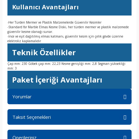
Kullanıcı Avantajları
-Her Türden Mermer ve Plastik Malzemelerde Güvenilir Kesimler
-Standard for Marble Elmas Kesme Diski, her türden mermer ve plastik malzemede
güvenilir kesme olanağı sunar.
-İnce ve eşit dağıtılmış elmas katmanı, güvenilir kesim için çelik gövde üzerine
elektroliz kaplamalıdır
Teknik Özellikler
Çap mm: 230 Göbek çap mm: 22,23 Kesme genişliği mm: 2,8 Segman yüksekliği
mm: 3
Paket İçeriği Avantajları
Yorumlar
Taksit Seçenekleri
Bu ürüne ilk yorumu siz yapın!
Önerileriniz