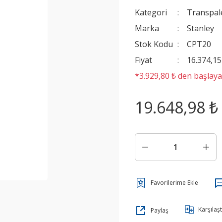
Kategori
Transpal
Marka
Stanley
Stok Kodu
CPT20
Fiyat
16.374,1
*3.929,80 ₺ den başlayan
19.648,98 ₺
Karşılaşt
Paylaş