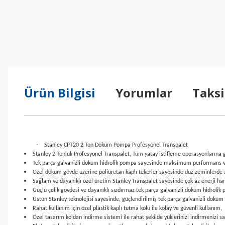
Ürün Bilgisi
Yorumlar
Taksi
·
Stanley CPT20 2 Ton Döküm Pompa Profesyonel Transpalet
Stanley 2 Tonluk Profesyonel Transpalet, Tüm yatay istifleme operasyonlarına gör
Tek parça galvanizli döküm hidrolik pompa sayesinde maksimum performans v
Özel döküm gövde üzerine poliüretan kaplı tekerler sayesinde düz zeminlerde a
Sağlam ve dayanıklı özel üretim Stanley Transpalet sayesinde çok az enerji harca
Güçlü çelik gövdesi ve dayanıklı sızdırmaz tek parça galvanizli döküm hidroli
Üstün Stanley teknolojisi sayesinde, güçlendirilmiş tek parça galvanizli döküm 
Rahat kullanım için özel plastik kaplı tutma kolu ile kolay ve güvenli kullanım,
Özel tasarım koldan indirme sistemi ile rahat şekilde yüklerinizi indirmenizi sa