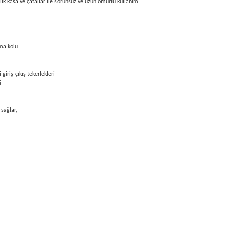
lik kasa ve çatallar ile sorunsuz ve uzun ömürlü kullanım.
tma kolu
giriş-çıkış tekerlekleri
i
 sağlar,