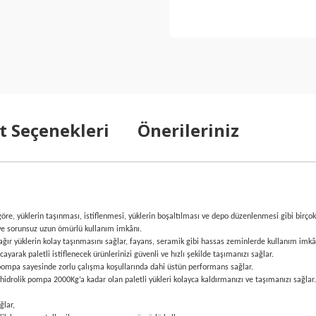
t Seçenekleri
Önerileriniz
e, yüklerin taşınması, istiflenmesi, yüklerin boşaltılması ve depo düzenlenmesi gibi birçok f
e sorunsuz uzun ömürlü kullanım imkânı.
ğır yüklerin kolay taşınmasını sağlar, fayans, seramik gibi hassas zeminlerde kullanım imkâ
yarak paletli istiflenecek ürünlerinizi güvenli ve hızlı şekilde taşımanızı sağlar.
k pompa sayesinde zorlu çalışma koşullarında dahi üstün performans sağlar.
hidrolik pompa 2000Kg’a kadar olan paletli yükleri kolayca kaldırmanızı ve taşımanızı sağlar.
ğlar,