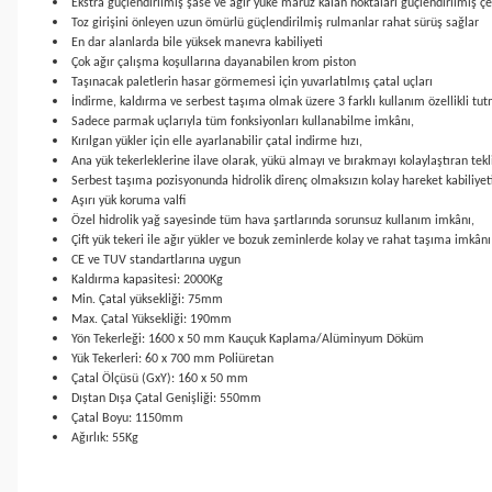
Ekstra güçlendirilmiş şase ve ağır yüke maruz kalan noktaları güçlendirilmiş çe
Toz girişini önleyen uzun ömürlü güçlendirilmiş rulmanlar rahat sürüş sağlar
En dar alanlarda bile yüksek manevra kabiliyeti
Çok ağır çalışma koşullarına dayanabilen krom piston
Taşınacak paletlerin hasar görmemesi için yuvarlatılmış çatal uçları
İndirme, kaldırma ve serbest taşıma olmak üzere 3 farklı kullanım özellikli tu
Sadece parmak uçlarıyla tüm fonksiyonları kullanabilme imkânı,
Kırılgan yükler için elle ayarlanabilir çatal indirme hızı,
Ana yük tekerleklerine ilave olarak, yükü almayı ve bırakmayı kolaylaştıran tekli 
Serbest taşıma pozisyonunda hidrolik direnç olmaksızın kolay hareket kabiliyet
Aşırı yük koruma valfi
Özel hidrolik yağ sayesinde tüm hava şartlarında sorunsuz kullanım imkânı,
Çift yük tekeri ile ağır yükler ve bozuk zeminlerde kolay ve rahat taşıma imkânı
CE ve TUV standartlarına uygun
Kaldırma kapasitesi: 2000Kg
Min. Çatal yüksekliği: 75mm
Max. Çatal Yüksekliği: 190mm
Yön Tekerleği: 1600 x 50 mm Kauçuk Kaplama/Alüminyum Döküm
Yük Tekerleri: 60 x 700 mm Poliüretan
Çatal Ölçüsü (GxY): 160 x 50 mm
Dıştan Dışa Çatal Genişliği: 550mm
Çatal Boyu: 1150mm
Ağırlık: 55Kg