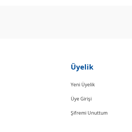
arda yetersiz gördüğünüz noktaları öneri formunu kullanarak tarafımıza ilet
Bu ürüne ilk yorumu siz yapın!
Yorum Yaz
Üyelik
Yeni Üyelik
Gönder
Üye Girişi
Şifremi Unuttum