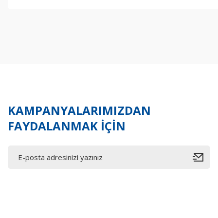
Bu ürünün fiyat bilgisi, resim, ürün açıklamalarında ve diğer konul
Görüş ve önerileriniz için teşekkür ederiz.
Ürün resmi kalitesiz, bozuk veya görüntülenemiyor.
Ürün açıklamasında eksik bilgiler bulunuyor.
Ürün bilgilerinde hatalar bulunuyor.
Ürün fiyatı diğer sitelerden daha pahalı.
Bu ürüne benzer farklı alternatifler olmalı.
KAMPANYALARIMIZDAN
FAYDALANMAK İÇİN