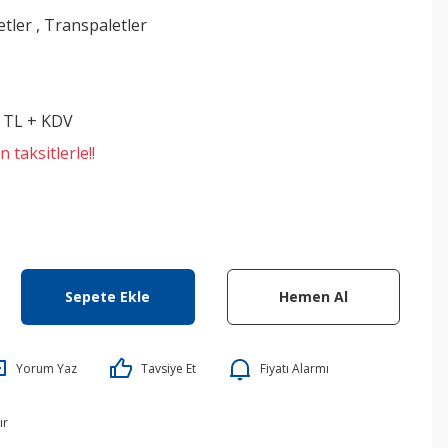
etler
,
Transpaletler
5 TL + KDV
 taksitlerle!!
Sepete Ekle
Hemen Al
Yorum Yaz
Tavsiye Et
Fiyatı Alarmı
ır