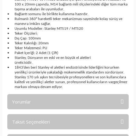
100 x 20mm çapında, M14 bağlantı mili ölçülerindeki diğer tüm marka
taşıma arabaları ile uyumludur.
•
Bağlantı somunu ile birlikte kullanıma hazırdır.
•
Rulmanlı 360° hareketli teker mekanizması sayesinde kolay sürüş ve
manevra imkânı sağlar.
•
Uyumlu Modeller: Stanley MT519 / MT520
•
Teker Ölçüleri;
•
Dış Çap: 100mm
•
Teker Kalınlığı: 20mm
•
Teker Malzemesi: PU
•
Paket İçeriği: 2 Adet (1 Çift)
•
Stanley, Dünyanın en eski ve en büyük el aletleri
üreticisidir.
•
1843’den beri Stanley el aletleri endüstrisinde liderliğini korurken
yenilikçi ürünleriyle yakaladığı mükemmellik standardını sürdürüyor.
Stanley 170 yılı aşkın tecrübesiyle profesyonellere ve son kullanıcılara
kaliteli ve yenilikçi aletler sunan, profesyonel kullanıcıların vazgeçilmez
markası olmaya devam ediyor.
Yorumlar
Taksit Seçenekleri
Bu ürüne ilk yorumu siz yapın!