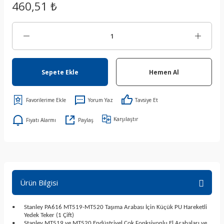
460,51 ₺
Sepete Ekle
Hemen Al
Yorum Yaz
Tavsiye Et
Karşılaştır
Fiyatı Alarmı
Paylaş
Ürün Bilgisi
•
Stanley PA616 MT519-MT520 Taşıma Arabası İçin Küçük PU Hareketli
Yedek Teker (1 Çift)
•
Stanley MT519 ve MT520 Endüstriyel Çok Fonksiyonlu El Arabaları ve