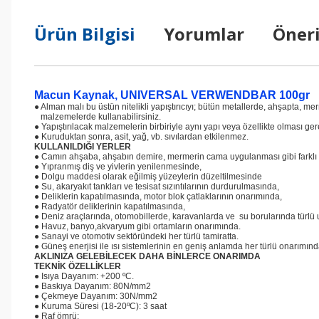
Ürün Bilgisi
Yorumlar
Öneri
Macun Kaynak, UNIVERSAL VERWENDBAR 100gr
● Alman malı bu üstün nitelikli yapıştırıcıyı; bütün metallerde, ahşapta, me
malzemelerde kullanabilirsiniz.
● Yapıştırılacak malzemelerin birbiriyle aynı yapı veya özellikte olması ge
● Kuruduktan sonra, asit, yağ, vb. sıvılardan etkilenmez.
KULLANILDIĞI YERLER
● Camın ahşaba, ahşabın demire, mermerin cama uygulanması gibi farklı ma
● Yıpranmış diş ve yivlerin yenilenmesinde,
● Dolgu maddesi olarak eğilmiş yüzeylerin düzeltilmesinde
● Su, akaryakıt tankları ve tesisat sızıntılarının durdurulmasında,
● Deliklerin kapatılmasında, motor blok çatlaklarının onarımında,
● Radyatör deliklerinin kapatılmasında,
● Deniz araçlarında, otomobillerde, karavanlarda ve su borularında türl
● Havuz, banyo,akvaryum gibi ortamların onarımında.
● Sanayi ve otomotiv sektöründeki her türlü tamiratta.
● Güneş enerjisi ile ısı sistemlerinin en geniş anlamda her türlü onarımı
AKLINIZA GELEBİLECEK DAHA BİNLERCE ONARIMDA
TEKNİK ÖZELLİKLER
● Isıya Dayanım: +200 ºC.
● Baskıya Dayanım: 80N/mm2
● Çekmeye Dayanım: 30N/mm2
● Kuruma Süresi (18-20ºC): 3 saat
● Raf ömrü: