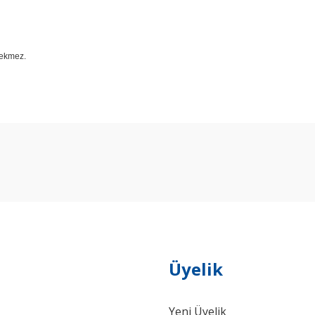
rekmez.
arda yetersiz gördüğünüz noktaları öneri formunu kullanarak tarafımıza ilet
Bu ürüne ilk yorumu siz yapın!
Yorum Yaz
Üyelik
Yeni Üyelik