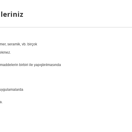
leriniz
rmer, seramik, vb. birçok
rekmez.
ddelerin birbiri ile yapıştırılmasında
ü uygulamalarda
nda.