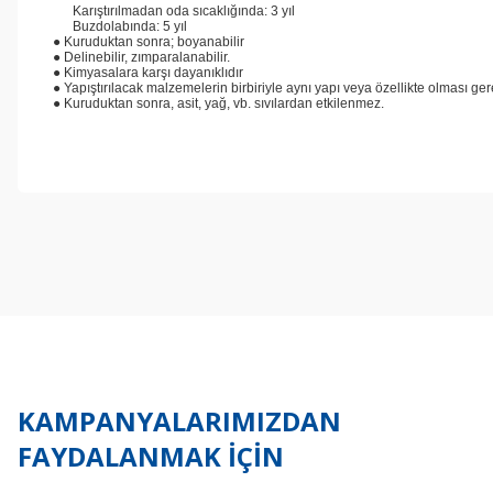
Karıştırılmadan oda sıcaklığında: 3 yıl
Buzdolabında: 5 yıl
● Kuruduktan sonra; boyanabilir
● Delinebilir, zımparalanabilir.
● Kimyasalara karşı dayanıklıdır
● Yapıştırılacak malzemelerin birbiriyle aynı yapı veya özellikte olması ge
● Kuruduktan sonra, asit, yağ, vb. sıvılardan etkilenmez.
Bu ürünün fiyat bilgisi, resim, ürün açıklamalarında ve diğer konul
Görüş ve önerileriniz için teşekkür ederiz.
Ürün resmi kalitesiz, bozuk veya görüntülenemiyor.
Ürün açıklamasında eksik bilgiler bulunuyor.
Ürün bilgilerinde hatalar bulunuyor.
Ürün fiyatı diğer sitelerden daha pahalı.
Bu ürüne benzer farklı alternatifler olmalı.
KAMPANYALARIMIZDAN
FAYDALANMAK İÇİN