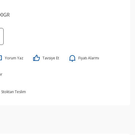
00GR
Yorum Yaz
Tavsiye Et
Fiyatı Alarmı
ır
Stoktan Teslim