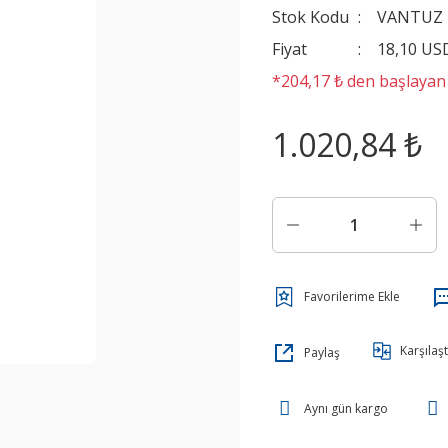
Stok Kodu
VANTUZ
Fiyat
18,10 US
*204,17 ₺ den başlayan t
1.020,84 ₺
Karşılaşt
Paylaş
Aynı gün kargo