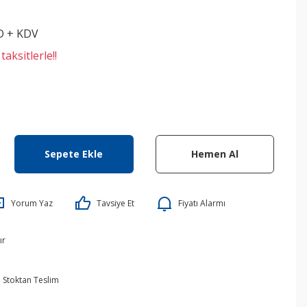
D + KDV
aksitlerle!!
Sepete Ekle
Hemen Al
Yorum Yaz
Tavsiye Et
Fiyatı Alarmı
ır
Stoktan Teslim