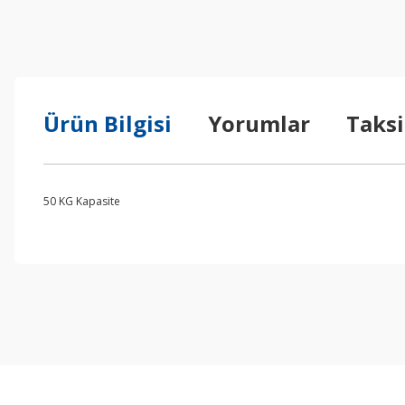
Ürün Bilgisi
Yorumlar
Taksi
50 KG Kapasite
Bu ürünün fiyat bilgisi, resim, ürün açıklamalarında ve diğer konul
Görüş ve önerileriniz için teşekkür ederiz.
Ürün resmi kalitesiz, bozuk veya görüntülenemiyor.
Ürün açıklamasında eksik bilgiler bulunuyor.
Ürün bilgilerinde hatalar bulunuyor.
Ürün fiyatı diğer sitelerden daha pahalı.