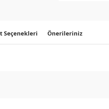
t Seçenekleri
Önerileriniz
arda yetersiz gördüğünüz noktaları öneri formunu kullanarak tarafımıza ilet
Bu ürüne ilk yorumu siz yapın!
Yorum Yaz