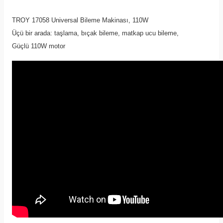
TROY 17058 Universal Bileme Makinası, 110W
Üçü bir arada: taşlama, bıçak bileme, matkap ucu bileme,
Güçlü 110W motor