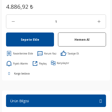
4.886,92 ₺
Sepete Ekle
Hemen Al
Yorum Yaz
Tavsiye Et
Karşılaştır
Fiyatı Alarmı
Paylaş
Kargo bedava
Ürün Bilgisi