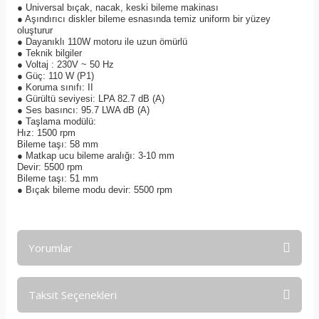
● Universal bıçak, nacak, keski bileme makinası
● Aşındırıcı diskler bileme esnasında temiz uniform bir yüzey
oluşturur
● Dayanıklı 110W motoru ile uzun ömürlü
● Teknik bilgiler
● Voltaj : 230V ~ 50 Hz
● Güç: 110 W (P1)
● Koruma sınıfı: II
● Gürültü seviyesi: LPA 82.7 dB (A)
● Ses basıncı: 95.7 LWA dB (A)
● Taşlama modülü:
Hız: 1500 rpm
Bileme taşı: 58 mm
● Matkap ucu bileme aralığı: 3-10 mm
Devir: 5500 rpm
Bileme taşı: 51 mm
● Bıçak bileme modu devir: 5500 rpm
Yorumlar
Taksit Seçenekleri
Bu ürüne ilk yorumu siz yapın!