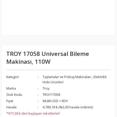
TROY 17058 Universal Bileme
Makinası, 110W
Kategori
Taşlamalar ve Polisaj Makinaları
,
Elektrikli
Hobi Ürünleri
Marka
Troy
Stok Kodu
TROY17058
Fiyat
84,84 USD + KDV
Havale
4.789,18 ₺ (%2,00 havale indirimi)
*977,38 ₺ den başlayan taksitlerle!!