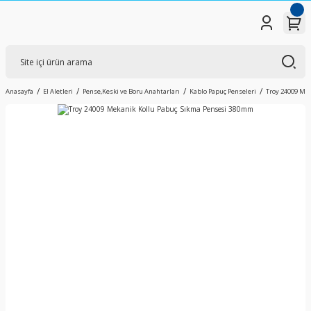
Anasayfa
El Aletleri
Pense,Keski ve Boru Anahtarları
Kablo Papuç Penseleri
Troy 24009 Me