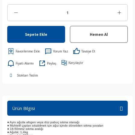
Sepete Ekle
Hemen Al
Yorum Yaz
Tavsiye Et
Karşılaştır
Fiyatı Alarmı
Paylaş
Stoktan Teslim
Ürün Bilgisi
● Aynı ağızla altıgen veya düz pabuç sıkma olanağı
● Muhtelif çapları sıkabilmek için ağız içinde dönebilen sıkma yuvaları
● 16-50mm2 sıkma aralığı
● Ağırlık: 1,4kg