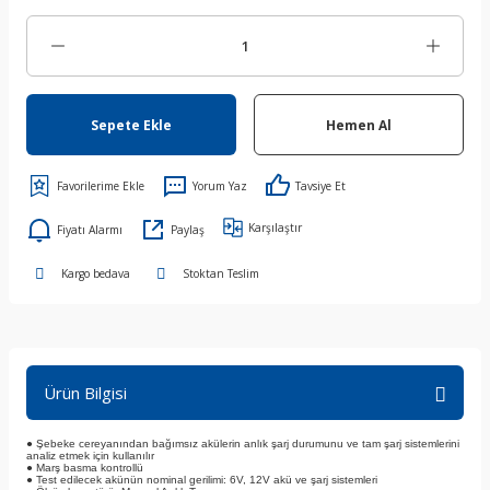
Sepete Ekle
Hemen Al
Yorum Yaz
Tavsiye Et
Karşılaştır
Fiyatı Alarmı
Paylaş
Kargo bedava
Stoktan Teslim
Ürün Bilgisi
● Şebeke cereyanından bağımsız akülerin anlık şarj durumunu ve tam şarj sistemlerini
analiz etmek için kullanılır
● Marş basma kontrollü
● Test edilecek akünün nominal gerilimi: 6V, 12V akü ve şarj sistemleri