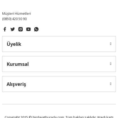
Bu ürüne benzer farklı alternatifler olmalı.
Müşteri Hizmetleri
(0850) 420 50 90
Gönder
Üyelik
Kurumsal
Alışveriş
Copyright 2015 © hirdavatburada.com. Tüm hakları saklıdır. Kredi kartı